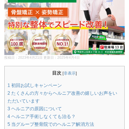
投稿日：2023年4月21日 更新日：
2025年4月4日
目次
[
非表示
]
1
初回お試しキャンペーン
2
たくさんの方々からヘルニア改善の嬉しいお声をい
ただいています
3
ヘルニアの原因について
4
ヘルニア手術しなくても治る？
5
当グループ整骨院でのヘルニア解消方法