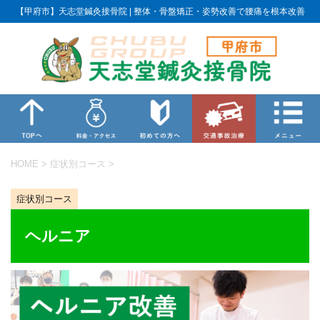
【甲府市】天志堂鍼灸接骨院 | 整体・骨盤矯正・姿勢改善で腰痛を根本改善
HOME
>
症状別コース
>
症状別コース
ヘルニア