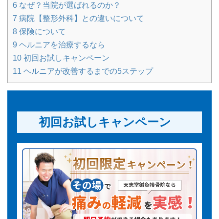
6
なぜ？当院が選ばれるのか？
7
病院【整形外科】との違いについて
8
保険について
9
ヘルニアを治療するなら
10
初回お試しキャンペーン
11
ヘルニアが改善するまでの5ステップ
初回お試しキャンペーン