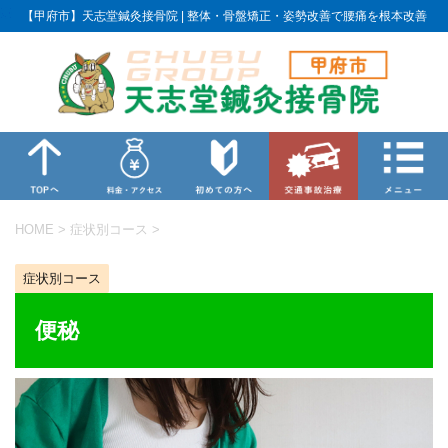
【甲府市】天志堂鍼灸接骨院 | 整体・骨盤矯正・姿勢改善で腰痛を根本改善
HOME
>
症状別コース
>
症状別コース
便秘