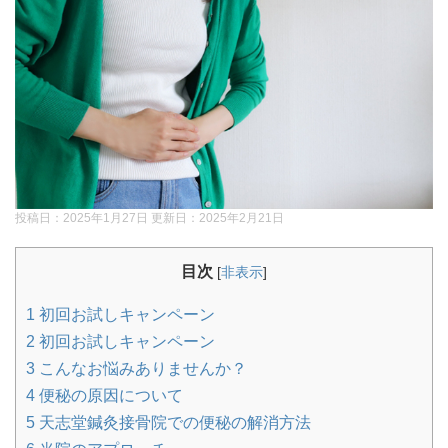
投稿日：2025年1月27日 更新日：
2025年2月21日
目次
[
非表示
]
1
初回お試しキャンペーン
2
初回お試しキャンペーン
3
こんなお悩みありませんか？
4
便秘の原因について
5
天志堂鍼灸接骨院での便秘の解消方法