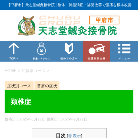
【甲府市】天志堂鍼灸接骨院 | 整体・骨盤矯正・姿勢改善で腰痛を根本改善
HOME
>
症状別コース
>
症状別コース
首肩の症状
頚椎症
投稿日：2025年1月27日 更新日：
2025年2月21日
目次
[
非表示
]