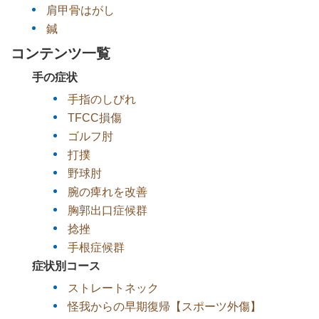
肩甲骨はがし
鍼
コンテンツ一覧
手の症状
手指のしびれ
TFCC損傷
ゴルフ肘
打撲
野球肘
腕の痺れを改善
胸郭出口症候群
捻挫
手根症候群
症状別コース
ストレートネック
怪我からの早期復帰【スポーツ外傷】