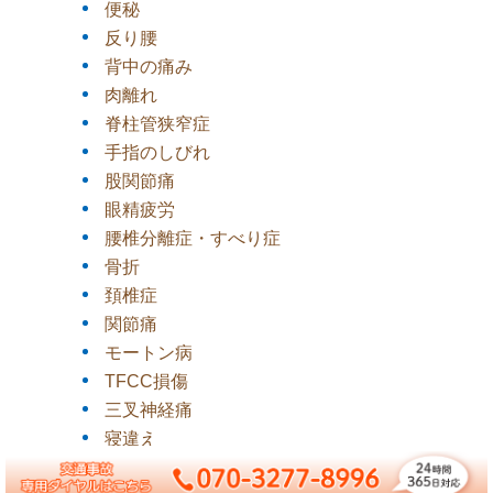
便秘
反り腰
背中の痛み
肉離れ
脊柱管狭窄症
手指のしびれ
股関節痛
眼精疲労
腰椎分離症・すべり症
骨折
頚椎症
関節痛
モートン病
TFCC損傷
三叉神経痛
寝違え
内反小趾