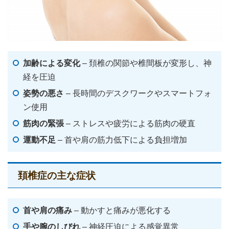
加齢による変化
– 頚椎の関節や椎間板が変形し、神
経を圧迫
姿勢の悪さ
– 長時間のデスクワークやスマートフォ
ン使用
筋肉の緊張
– ストレスや疲労による筋肉の硬直
運動不足
– 首や肩の筋力低下による負担増加
頚椎症の主な症状
首や肩の痛み
– 動かすと痛みが悪化する
手や腕のしびれ
– 神経圧迫による感覚異常