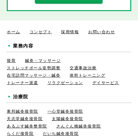
ホーム
コンセプト
採用情報
お問い合わせ
業務内容
接骨
鍼灸・マッサージ
ストレッチポール姿勢調整
交通事故治療
在宅訪問マッサージ・鍼灸
体幹トレーニング
トレーナー派遣
リラクゼーション
デイサービス
治療院
東邦鍼灸接骨院
一心堂鍼灸接骨院
天志堂鍼灸接骨院
太陽鍼灸接骨院
あるぷす鍼灸整骨院
さんぐん橋鍼灸接骨院
らくだ接骨院
だいち鍼灸接骨院