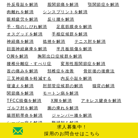
外反母趾を解消
股関節痛を解消
顎関節症を解消
肉離れを解消
シンスプリントを解消
眼精疲労を解消
反り腰を解消
手・指のしびれ解消
足底筋膜炎を解消
オスグッドを解消
手根症候群を解消
神経痛を解消
捻挫を解消
テニス肘を解消
顔面神経麻痺を解消
半月板損傷を解消
O脚を解消
胸郭出口症候群を解消
腰椎分離症・すべり症
変形性股関節症を解消
首の痛みを解消
頚椎症を改善
骨折後の後療法
三叉神経痛を軽減する
内反小趾を解消
寝違えを解消
肘部管症候群の解消
猫背の解消
関節痛を解消
モートン病を解消
TFCC損傷を解消
X脚を解消
アキレス腱炎を解消
ゴルフ肘を解消
腕の痺れを解消
腸脛靭帯炎を解消
ジャンパー膝を解消
シーバー病を解消
野球肘を解消
求人募集中！
仙腸関節炎を解消
野球肩の解消
採用のお問合せはこちら
頸椎椎間板ヘルニアを解消
打撲損傷を解消