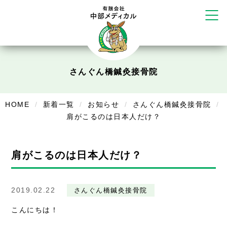
リラクゼーション
ボディコンフォート
Cure
デイサービス
さんぐん橋鍼灸接骨院
デイサービスあやめ
在宅訪問
HOME
新着一覧
お知らせ
さんぐん橋鍼灸接骨院
肩がこるのは日本人だけ？
在宅部門事務所
美容
肩がこるのは日本人だけ？
美容鍼・コルギ
お知らせ
2019.02.22
さんぐん橋鍼灸接骨院
症例別施術
こんにちは！