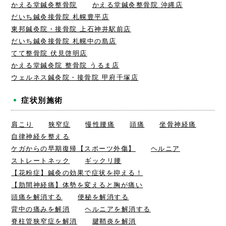
かえる堂鍼灸整骨院
かえる堂鍼灸整骨院 沖縄店
だいち鍼灸接骨院 札幌豊平店
東邦鍼灸院・接骨院 上石神井駅前店
だいち鍼灸接骨院 札幌中の島店
てて整骨院 伏見啓明店
かえる堂鍼灸院 整骨院 うるま店
ウェルネス鍼灸院・接骨院 甲府千塚店
症状別施術
肩こり
狭窄症
慢性腰痛
頭痛
坐骨神経痛
自律神経を整える
ケガからの早期復帰【スポーツ外傷】
ヘルニア
ストレートネック
ギックリ腰
【花粉症】鍼灸の効果で症状を抑える！
【肋間神経痛】体勢を変えると胸が痛い
頭痛を解消する
便秘を解消する
背中の痛みを解消
ヘルニアを解消する
脊柱管狭窄症を解消
腱鞘炎を解消