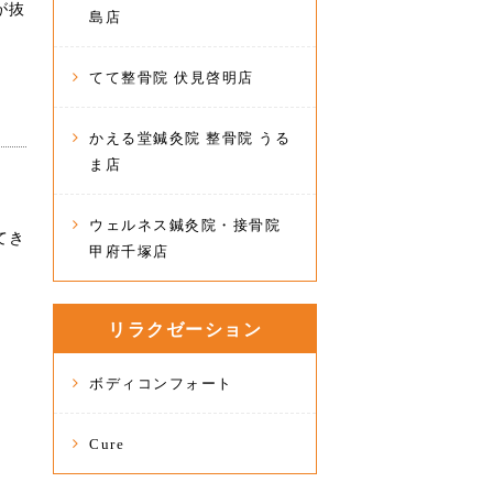
が抜
島店
てて整骨院 伏見啓明店
かえる堂鍼灸院 整骨院 うる
ま店
ウェルネス鍼灸院・接骨院
てき
甲府千塚店
リラクゼーション
ボディコンフォート
Cure