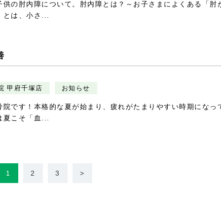
子供の肘内障について。肘内障とは？～お子さまによくある「肘
は、小さ...
善
院 甲府千塚店
お知らせ
骨院です！本格的な夏が始まり、疲れがたまりやすい時期になっ
こそ「血...
1
2
3
>