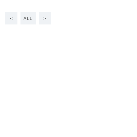
<
ALL
>