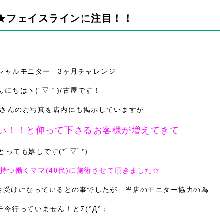
★フェイスラインに注目！！
シャルモニター 3ヶ月チャレンジ
んにちはヽ(´▽｀)/古屋です！
さんのお写真を店内にも掲示していますが
い！！と仰って下さるお客様が増えてきて
とっても嬉しです(*ﾟ▽ﾟ*）
持つ働くママ(40代)に施術させて頂きました✩
お受けになっているとの事でしたが、当店のモニター協力の為
テ今行っていません！とΣ(°Д°；