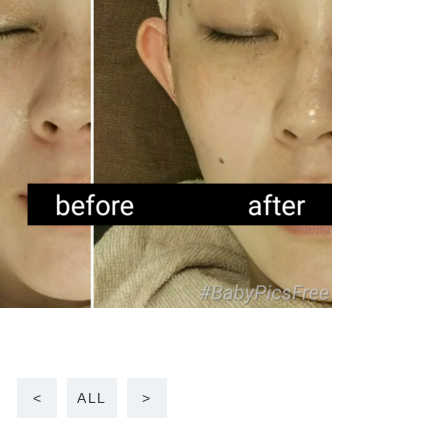
<
ALL
>