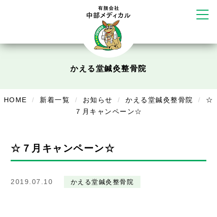
塚店
リラクゼーション
ボディコンフォート
Cure
かえる堂鍼灸整骨院
デイサービス
デイサービスあやめ
HOME
新着一覧
お知らせ
かえる堂鍼灸整骨院
☆
在宅訪問
７月キャンペーン☆
在宅部門事務所
☆７月キャンペーン☆
美容
美容鍼・コルギ
2019.07.10
かえる堂鍼灸整骨院
お知らせ