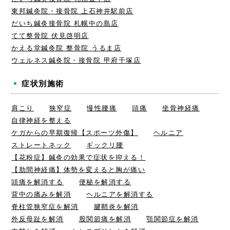
東邦鍼灸院・接骨院 上石神井駅前店
だいち鍼灸接骨院 札幌中の島店
てて整骨院 伏見啓明店
かえる堂鍼灸院 整骨院 うるま店
ウェルネス鍼灸院・接骨院 甲府千塚店
症状別施術
肩こり
狭窄症
慢性腰痛
頭痛
坐骨神経痛
自律神経を整える
ケガからの早期復帰【スポーツ外傷】
ヘルニア
ストレートネック
ギックリ腰
【花粉症】鍼灸の効果で症状を抑える！
【肋間神経痛】体勢を変えると胸が痛い
頭痛を解消する
便秘を解消する
背中の痛みを解消
ヘルニアを解消する
脊柱管狭窄症を解消
腱鞘炎を解消
外反母趾を解消
股関節痛を解消
顎関節症を解消