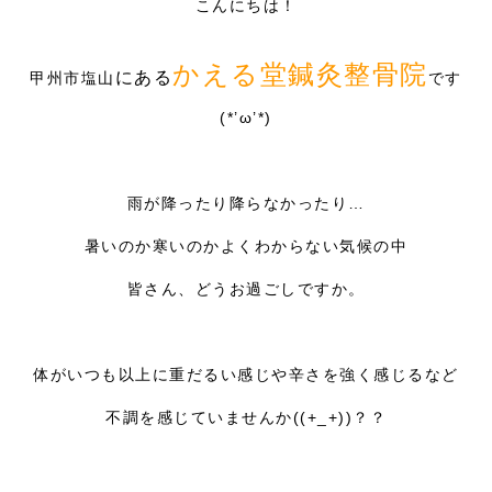
症例別施術
こんにちは！
採用情報
かえる堂鍼灸整骨院
にある
甲州市塩山
です
(*’ω’*)
雨が降ったり降らなかったり…
暑いのか寒いのかよくわからない気候の中
皆さん、どうお過ごしですか。
体がいつも以上に重だるい感じや辛さを強く感じるなど
不調を感じていませんか((+_+))？？