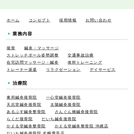
ホーム
コンセプト
採用情報
お問い合わせ
業務内容
接骨
鍼灸・マッサージ
ストレッチポール姿勢調整
交通事故治療
在宅訪問マッサージ・鍼灸
体幹トレーニング
トレーナー派遣
リラクゼーション
デイサービス
治療院
東邦鍼灸接骨院
一心堂鍼灸接骨院
天志堂鍼灸接骨院
太陽鍼灸接骨院
あるぷす鍼灸整骨院
さんぐん橋鍼灸接骨院
らくだ接骨院
だいち鍼灸接骨院
かえる堂鍼灸整骨院
かえる堂鍼灸整骨院 沖縄店
だいち鍼灸接骨院 札幌豊平店