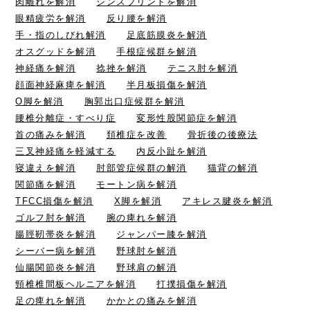
肉離れを解消
シンスプリントを解消
眼精疲労を解消
反り腰を解消
手・指のしびれ解消
足底筋膜炎を解消
オスグッドを解消
手根症候群を解消
神経痛を解消
捻挫を解消
テニス肘を解消
顔面神経麻痺を解消
半月板損傷を解消
O脚を解消
胸郭出口症候群を解消
腰椎分離症・すべり症
変形性股関節症を解消
首の痛みを解消
頚椎症を改善
骨折後の後療法
三叉神経痛を軽減する
内反小趾を解消
寝違えを解消
肘部管症候群の解消
猫背の解消
関節痛を解消
モートン病を解消
TFCC損傷を解消
X脚を解消
アキレス腱炎を解消
ゴルフ肘を解消
腕の痺れを解消
腸脛靭帯炎を解消
ジャンパー膝を解消
シーバー病を解消
野球肘を解消
仙腸関節炎を解消
野球肩の解消
頸椎椎間板ヘルニアを解消
打撲損傷を解消
足の痺れを解消
かかとの痛みを解消