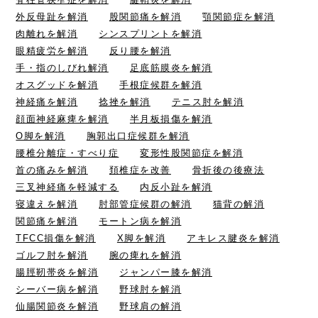
外反母趾を解消
股関節痛を解消
顎関節症を解消
肉離れを解消
シンスプリントを解消
眼精疲労を解消
反り腰を解消
手・指のしびれ解消
足底筋膜炎を解消
オスグッドを解消
手根症候群を解消
神経痛を解消
捻挫を解消
テニス肘を解消
顔面神経麻痺を解消
半月板損傷を解消
O脚を解消
胸郭出口症候群を解消
腰椎分離症・すべり症
変形性股関節症を解消
首の痛みを解消
頚椎症を改善
骨折後の後療法
三叉神経痛を軽減する
内反小趾を解消
寝違えを解消
肘部管症候群の解消
猫背の解消
関節痛を解消
モートン病を解消
TFCC損傷を解消
X脚を解消
アキレス腱炎を解消
ゴルフ肘を解消
腕の痺れを解消
腸脛靭帯炎を解消
ジャンパー膝を解消
シーバー病を解消
野球肘を解消
仙腸関節炎を解消
野球肩の解消