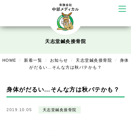
リラクゼーション
ボディコンフォート
Cure
デイサービス
天志堂鍼灸接骨院
デイサービスあやめ
在宅訪問
HOME
新着一覧
お知らせ
天志堂鍼灸接骨院
身体
がだるい…そんな方は秋バテかも？
在宅部門事務所
美容
身体がだるい…そんな方は秋バテかも？
美容鍼・コルギ
2019.10.05
天志堂鍼灸接骨院
お知らせ
症例別施術