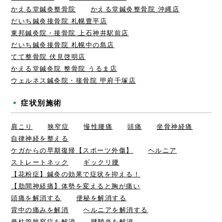
かえる堂鍼灸整骨院
かえる堂鍼灸整骨院 沖縄店
だいち鍼灸接骨院 札幌豊平店
東邦鍼灸院・接骨院 上石神井駅前店
だいち鍼灸接骨院 札幌中の島店
てて整骨院 伏見啓明店
かえる堂鍼灸院 整骨院 うるま店
ウェルネス鍼灸院・接骨院 甲府千塚店
症状別施術
肩こり
狭窄症
慢性腰痛
頭痛
坐骨神経痛
自律神経を整える
ケガからの早期復帰【スポーツ外傷】
ヘルニア
ストレートネック
ギックリ腰
【花粉症】鍼灸の効果で症状を抑える！
【肋間神経痛】体勢を変えると胸が痛い
頭痛を解消する
便秘を解消する
背中の痛みを解消
ヘルニアを解消する
脊柱管狭窄症を解消
腱鞘炎を解消