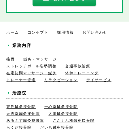
ホーム
コンセプト
採用情報
お問い合わせ
業務内容
接骨
鍼灸・マッサージ
ストレッチポール姿勢調整
交通事故治療
在宅訪問マッサージ・鍼灸
体幹トレーニング
トレーナー派遣
リラクゼーション
デイサービス
治療院
東邦鍼灸接骨院
一心堂鍼灸接骨院
天志堂鍼灸接骨院
太陽鍼灸接骨院
あるぷす鍼灸整骨院
さんぐん橋鍼灸接骨院
らくだ接骨院
だいち鍼灸接骨院