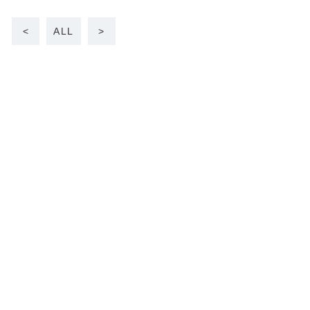
<
ALL
>