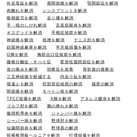
外反母趾を解消
股関節痛を解消
顎関節症を解消
肉離れを解消
シンスプリントを解消
眼精疲労を解消
反り腰を解消
手・指のしびれ解消
足底筋膜炎を解消
オスグッドを解消
手根症候群を解消
神経痛を解消
捻挫を解消
テニス肘を解消
顔面神経麻痺を解消
半月板損傷を解消
O脚を解消
胸郭出口症候群を解消
腰椎分離症・すべり症
変形性股関節症を解消
首の痛みを解消
頚椎症を改善
骨折後の後療法
三叉神経痛を軽減する
内反小趾を解消
寝違えを解消
肘部管症候群の解消
猫背の解消
関節痛を解消
モートン病を解消
TFCC損傷を解消
X脚を解消
アキレス腱炎を解消
ゴルフ肘を解消
腕の痺れを解消
腸脛靭帯炎を解消
ジャンパー膝を解消
シーバー病を解消
野球肘を解消
仙腸関節炎を解消
野球肩の解消
頸椎椎間板ヘルニアを解消
打撲損傷を解消