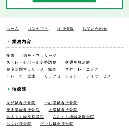
ホーム
コンセプト
採用情報
お問い合わせ
業務内容
接骨
鍼灸・マッサージ
ストレッチポール姿勢調整
交通事故治療
在宅訪問マッサージ・鍼灸
体幹トレーニング
トレーナー派遣
リラクゼーション
デイサービス
治療院
東邦鍼灸接骨院
一心堂鍼灸接骨院
天志堂鍼灸接骨院
太陽鍼灸接骨院
あるぷす鍼灸整骨院
さんぐん橋鍼灸接骨院
らくだ接骨院
だいち鍼灸接骨院