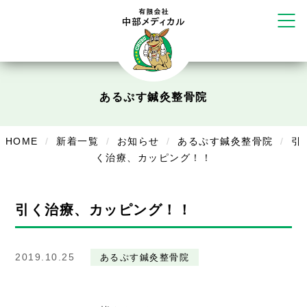
塚店
リラクゼーション
ボディコンフォート
Cure
あるぷす鍼灸整骨院
デイサービス
デイサービスあやめ
HOME
新着一覧
お知らせ
あるぷす鍼灸整骨院
引
在宅訪問
く治療、カッピング！！
在宅部門事務所
引く治療、カッピング！！
美容
美容鍼・コルギ
2019.10.25
あるぷす鍼灸整骨院
お知らせ