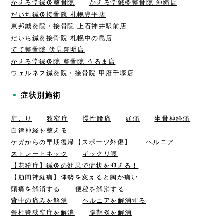
かえる堂鍼灸整骨院
かえる堂鍼灸整骨院 沖縄店
だいち鍼灸接骨院 札幌豊平店
東邦鍼灸院・接骨院 上石神井駅前店
だいち鍼灸接骨院 札幌中の島店
てて整骨院 伏見啓明店
かえる堂鍼灸院 整骨院 うるま店
ウェルネス鍼灸院・接骨院 甲府千塚店
症状別施術
肩こり
狭窄症
慢性腰痛
頭痛
坐骨神経痛
自律神経を整える
ケガからの早期復帰【スポーツ外傷】
ヘルニア
ストレートネック
ギックリ腰
【花粉症】鍼灸の効果で症状を抑える！
【肋間神経痛】体勢を変えると胸が痛い
頭痛を解消する
便秘を解消する
背中の痛みを解消
ヘルニアを解消する
脊柱管狭窄症を解消
腱鞘炎を解消