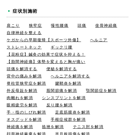
症状別施術
肩こり
狭窄症
慢性腰痛
頭痛
坐骨神経痛
自律神経を整える
ケガからの早期復帰【スポーツ外傷】
ヘルニア
ストレートネック
ギックリ腰
【花粉症】鍼灸の効果で症状を抑える！
【肋間神経痛】体勢を変えると胸が痛い
頭痛を解消する
便秘を解消する
背中の痛みを解消
ヘルニアを解消する
脊柱管狭窄症を解消
腱鞘炎を解消
外反母趾を解消
股関節痛を解消
顎関節症を解消
肉離れを解消
シンスプリントを解消
眼精疲労を解消
反り腰を解消
手・指のしびれ解消
足底筋膜炎を解消
オスグッドを解消
手根症候群を解消
神経痛を解消
捻挫を解消
テニス肘を解消
顔面神経麻痺を解消
半月板損傷を解消