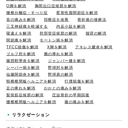
O脚を解消
胸郭出口症候群を解消
腰椎分離症・すべり症
変形性股関節症を解消
首の痛みを解消
頚椎症を改善
骨折後の後療法
三叉神経痛を軽減する
内反小趾を解消
寝違えを解消
肘部管症候群の解消
猫背の解消
関節痛を解消
モートン病を解消
TFCC損傷を解消
X脚を解消
アキレス腱炎を解消
ゴルフ肘を解消
腕の痺れを解消
腸脛靭帯炎を解消
ジャンパー膝を解消
シーバー病を解消
野球肘を解消
仙腸関節炎を解消
野球肩の解消
頸椎椎間板ヘルニアを解消
打撲損傷を解消
足の痺れを解消
かかとの痛みを解消
梨状筋症候群の解消
圧迫骨折の早期回復
腰椎椎間板ヘルニアを解消
膝の痛みを解消
リラクゼーション