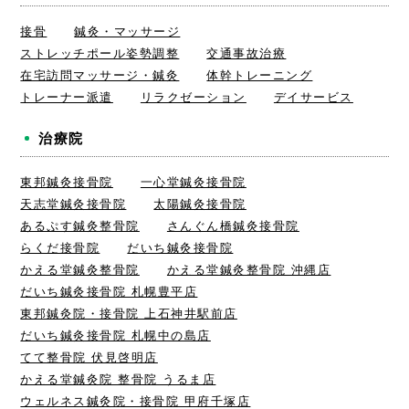
接骨
鍼灸・マッサージ
ストレッチポール姿勢調整
交通事故治療
在宅訪問マッサージ・鍼灸
体幹トレーニング
トレーナー派遣
リラクゼーション
デイサービス
治療院
東邦鍼灸接骨院
一心堂鍼灸接骨院
天志堂鍼灸接骨院
太陽鍼灸接骨院
あるぷす鍼灸整骨院
さんぐん橋鍼灸接骨院
らくだ接骨院
だいち鍼灸接骨院
かえる堂鍼灸整骨院
かえる堂鍼灸整骨院 沖縄店
だいち鍼灸接骨院 札幌豊平店
東邦鍼灸院・接骨院 上石神井駅前店
だいち鍼灸接骨院 札幌中の島店
てて整骨院 伏見啓明店
かえる堂鍼灸院 整骨院 うるま店
ウェルネス鍼灸院・接骨院 甲府千塚店