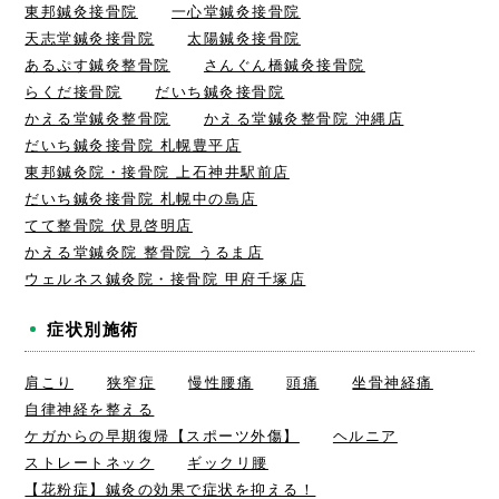
東邦鍼灸接骨院
一心堂鍼灸接骨院
天志堂鍼灸接骨院
太陽鍼灸接骨院
あるぷす鍼灸整骨院
さんぐん橋鍼灸接骨院
らくだ接骨院
だいち鍼灸接骨院
かえる堂鍼灸整骨院
かえる堂鍼灸整骨院 沖縄店
だいち鍼灸接骨院 札幌豊平店
東邦鍼灸院・接骨院 上石神井駅前店
だいち鍼灸接骨院 札幌中の島店
てて整骨院 伏見啓明店
かえる堂鍼灸院 整骨院 うるま店
ウェルネス鍼灸院・接骨院 甲府千塚店
症状別施術
肩こり
狭窄症
慢性腰痛
頭痛
坐骨神経痛
自律神経を整える
ケガからの早期復帰【スポーツ外傷】
ヘルニア
ストレートネック
ギックリ腰
【花粉症】鍼灸の効果で症状を抑える！