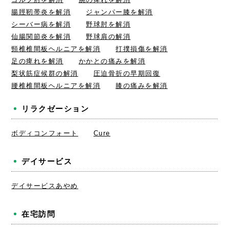
腸脛靭帯炎を解消
ジャンパー膝を解消
シーバー病を解消
野球肘を解消
仙腸関節炎を解消
野球肩の解消
頸椎椎間板ヘルニアを解消
打撲損傷を解消
足の痺れを解消
かかとの痛みを解消
梨状筋症候群の解消
圧迫骨折の早期回復
腰椎椎間板ヘルニアを解消
膝の痛みを解消
リラクゼーション
ボディコンフォート
Cure
デイサービス
デイサービスあやめ
在宅訪問