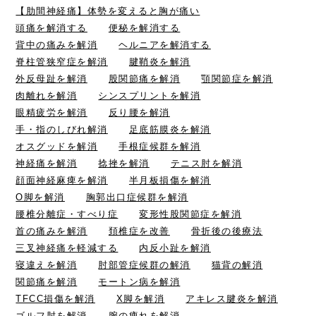
【肋間神経痛】体勢を変えると胸が痛い
頭痛を解消する
便秘を解消する
背中の痛みを解消
ヘルニアを解消する
脊柱管狭窄症を解消
腱鞘炎を解消
外反母趾を解消
股関節痛を解消
顎関節症を解消
肉離れを解消
シンスプリントを解消
眼精疲労を解消
反り腰を解消
手・指のしびれ解消
足底筋膜炎を解消
オスグッドを解消
手根症候群を解消
神経痛を解消
捻挫を解消
テニス肘を解消
顔面神経麻痺を解消
半月板損傷を解消
O脚を解消
胸郭出口症候群を解消
腰椎分離症・すべり症
変形性股関節症を解消
首の痛みを解消
頚椎症を改善
骨折後の後療法
三叉神経痛を軽減する
内反小趾を解消
寝違えを解消
肘部管症候群の解消
猫背の解消
関節痛を解消
モートン病を解消
TFCC損傷を解消
X脚を解消
アキレス腱炎を解消
ゴルフ肘を解消
腕の痺れを解消