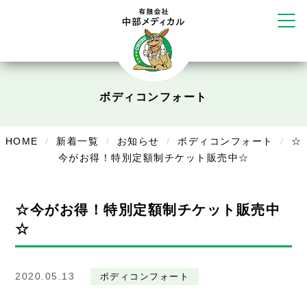
塚店
リラクゼーション
ボディコンフォート
Cure
デイサービス
ボディコンフォート
デイサービスあやめ
HOME
新着一覧
お知らせ
ボディコンフォート
☆
在宅訪問
今がお得！特別定額制チケット販売中☆
在宅部門事務所
☆今がお得！特別定額制チケット販売中
美容
☆
美容鍼・コルギ
お知らせ
2020.05.13
ボディコンフォート
症例別施術