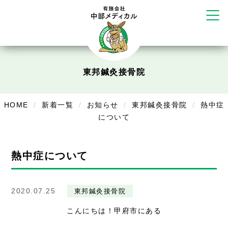
塚店
リラクゼーション
ボディコンフォート
Cure
デイサービス
東邦鍼灸接骨院
デイサービスあやめ
HOME
新着一覧
お知らせ
東邦鍼灸接骨院
熱中症
在宅訪問
について
在宅部門事務所
美容
熱中症について
美容鍼・コルギ
2020.07.25
東邦鍼灸接骨院
お知らせ
こんにちは！甲府市にある
症例別施術