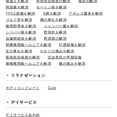
寝違えを解消
肘部管症候群の解消
猫背の解消
関節痛を解消
モートン病を解消
TFCC損傷を解消
X脚を解消
アキレス腱炎を解消
ゴルフ肘を解消
腕の痺れを解消
腸脛靭帯炎を解消
ジャンパー膝を解消
シーバー病を解消
野球肘を解消
仙腸関節炎を解消
野球肩の解消
頸椎椎間板ヘルニアを解消
打撲損傷を解消
足の痺れを解消
かかとの痛みを解消
梨状筋症候群の解消
圧迫骨折の早期回復
腰椎椎間板ヘルニアを解消
膝の痛みを解消
リラクゼーション
ボディコンフォート
Cure
デイサービス
デイサービスあやめ