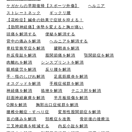
ケガからの早期復帰【スポーツ外傷】
ヘルニア
ストレートネック
ギックリ腰
【花粉症】鍼灸の効果で症状を抑える！
【肋間神経痛】体勢を変えると胸が痛い
頭痛を解消する
便秘を解消する
背中の痛みを解消
ヘルニアを解消する
脊柱管狭窄症を解消
腱鞘炎を解消
外反母趾を解消
股関節痛を解消
顎関節症を解消
肉離れを解消
シンスプリントを解消
眼精疲労を解消
反り腰を解消
手・指のしびれ解消
足底筋膜炎を解消
オスグッドを解消
手根症候群を解消
神経痛を解消
捻挫を解消
テニス肘を解消
顔面神経麻痺を解消
半月板損傷を解消
O脚を解消
胸郭出口症候群を解消
腰椎分離症・すべり症
変形性股関節症を解消
首の痛みを解消
頚椎症を改善
骨折後の後療法
三叉神経痛を軽減する
内反小趾を解消