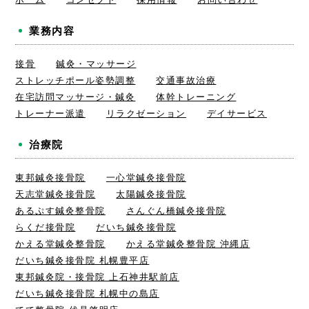
業務内容
接骨
鍼灸・マッサージ
ストレッチポール姿勢調整
交通事故治療
在宅訪問マッサージ・鍼灸
体幹トレーニング
トレーナー派遣
リラクゼーション
デイサービス
治療院
東邦鍼灸接骨院
一心堂鍼灸接骨院
天志堂鍼灸接骨院
太陽鍼灸接骨院
あるぷす鍼灸整骨院
さんぐん橋鍼灸接骨院
らくだ接骨院
だいち鍼灸接骨院
かえる堂鍼灸整骨院
かえる堂鍼灸整骨院 沖縄店
だいち鍼灸接骨院 札幌豊平店
東邦鍼灸院・接骨院 上石神井駅前店
だいち鍼灸接骨院 札幌中の島店