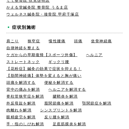
てて整骨院 伏見啓明店
かえる堂鍼灸院 整骨院 うるま店
ウェルネス鍼灸院・接骨院 甲府千塚店
症状別施術
肩こり
狭窄症
慢性腰痛
頭痛
坐骨神経痛
自律神経を整える
ケガからの早期復帰【スポーツ外傷】
ヘルニア
ストレートネック
ギックリ腰
【花粉症】鍼灸の効果で症状を抑える！
【肋間神経痛】体勢を変えると胸が痛い
頭痛を解消する
便秘を解消する
背中の痛みを解消
ヘルニアを解消する
脊柱管狭窄症を解消
腱鞘炎を解消
外反母趾を解消
股関節痛を解消
顎関節症を解消
肉離れを解消
シンスプリントを解消
眼精疲労を解消
反り腰を解消
手・指のしびれ解消
足底筋膜炎を解消