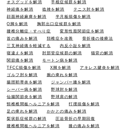
オスグッドを解消
手根症候群を解消
神経痛を解消
捻挫を解消
テニス肘を解消
顔面神経麻痺を解消
半月板損傷を解消
O脚を解消
胸郭出口症候群を解消
腰椎分離症・すべり症
変形性股関節症を解消
首の痛みを解消
頚椎症を改善
骨折後の後療法
三叉神経痛を軽減する
内反小趾を解消
寝違えを解消
肘部管症候群の解消
猫背の解消
関節痛を解消
モートン病を解消
TFCC損傷を解消
X脚を解消
アキレス腱炎を解消
ゴルフ肘を解消
腕の痺れを解消
腸脛靭帯炎を解消
ジャンパー膝を解消
シーバー病を解消
野球肘を解消
仙腸関節炎を解消
野球肩の解消
頸椎椎間板ヘルニアを解消
打撲損傷を解消
足の痺れを解消
かかとの痛みを解消
梨状筋症候群の解消
圧迫骨折の早期回復
腰椎椎間板ヘルニアを解消
膝の痛みを解消