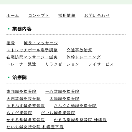
ホーム
コンセプト
採用情報
お問い合わせ
業務内容
接骨
鍼灸・マッサージ
ストレッチポール姿勢調整
交通事故治療
在宅訪問マッサージ・鍼灸
体幹トレーニング
トレーナー派遣
リラクゼーション
デイサービス
治療院
東邦鍼灸接骨院
一心堂鍼灸接骨院
天志堂鍼灸接骨院
太陽鍼灸接骨院
あるぷす鍼灸整骨院
さんぐん橋鍼灸接骨院
らくだ接骨院
だいち鍼灸接骨院
かえる堂鍼灸整骨院
かえる堂鍼灸整骨院 沖縄店
だいち鍼灸接骨院 札幌豊平店