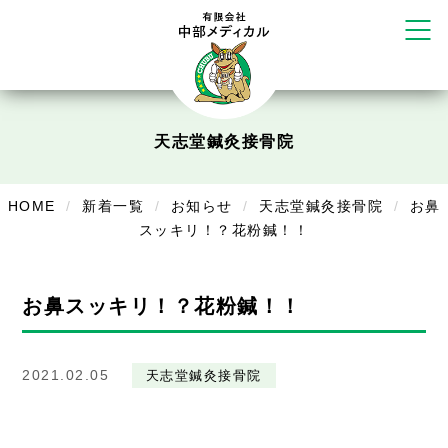
リラクゼーション
ボディコンフォート
Cure
デイサービス
天志堂鍼灸接骨院
デイサービスあやめ
HOME
新着一覧
お知らせ
天志堂鍼灸接骨院
お鼻
在宅訪問
スッキリ！？花粉鍼！！
在宅部門事務所
美容
お鼻スッキリ！？花粉鍼！！
美容鍼・コルギ
2021.02.05
天志堂鍼灸接骨院
お知らせ
症例別施術