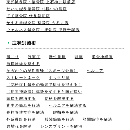
東邦鍼灸院・接骨院 上石神井駅前店
だいち鍼灸接骨院 札幌中の島店
てて整骨院 伏見啓明店
かえる堂鍼灸院 整骨院 うるま店
ウェルネス鍼灸院・接骨院 甲府千塚店
症状別施術
肩こり
狭窄症
慢性腰痛
頭痛
坐骨神経痛
自律神経を整える
ケガからの早期復帰【スポーツ外傷】
ヘルニア
ストレートネック
ギックリ腰
【花粉症】鍼灸の効果で症状を抑える！
【肋間神経痛】体勢を変えると胸が痛い
頭痛を解消する
便秘を解消する
背中の痛みを解消
ヘルニアを解消する
脊柱管狭窄症を解消
腱鞘炎を解消
外反母趾を解消
股関節痛を解消
顎関節症を解消
肉離れを解消
シンスプリントを解消