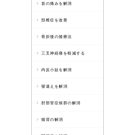
首の痛みを解消
頚椎症を改善
骨折後の後療法
三叉神経痛を軽減する
内反小趾を解消
寝違えを解消
肘部管症候群の解消
猫背の解消