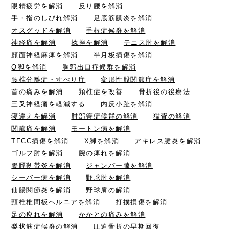
眼精疲労を解消
反り腰を解消
手・指のしびれ解消
足底筋膜炎を解消
オスグッドを解消
手根症候群を解消
神経痛を解消
捻挫を解消
テニス肘を解消
顔面神経麻痺を解消
半月板損傷を解消
O脚を解消
胸郭出口症候群を解消
腰椎分離症・すべり症
変形性股関節症を解消
首の痛みを解消
頚椎症を改善
骨折後の後療法
三叉神経痛を軽減する
内反小趾を解消
寝違えを解消
肘部管症候群の解消
猫背の解消
関節痛を解消
モートン病を解消
TFCC損傷を解消
X脚を解消
アキレス腱炎を解消
ゴルフ肘を解消
腕の痺れを解消
腸脛靭帯炎を解消
ジャンパー膝を解消
シーバー病を解消
野球肘を解消
仙腸関節炎を解消
野球肩の解消
頸椎椎間板ヘルニアを解消
打撲損傷を解消
足の痺れを解消
かかとの痛みを解消
梨状筋症候群の解消
圧迫骨折の早期回復