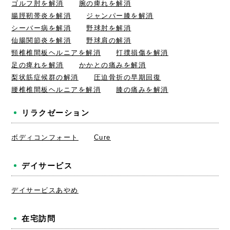
ゴルフ肘を解消
腕の痺れを解消
腸脛靭帯炎を解消
ジャンパー膝を解消
シーバー病を解消
野球肘を解消
仙腸関節炎を解消
野球肩の解消
頸椎椎間板ヘルニアを解消
打撲損傷を解消
足の痺れを解消
かかとの痛みを解消
梨状筋症候群の解消
圧迫骨折の早期回復
腰椎椎間板ヘルニアを解消
膝の痛みを解消
リラクゼーション
ボディコンフォート
Cure
デイサービス
デイサービスあやめ
在宅訪問