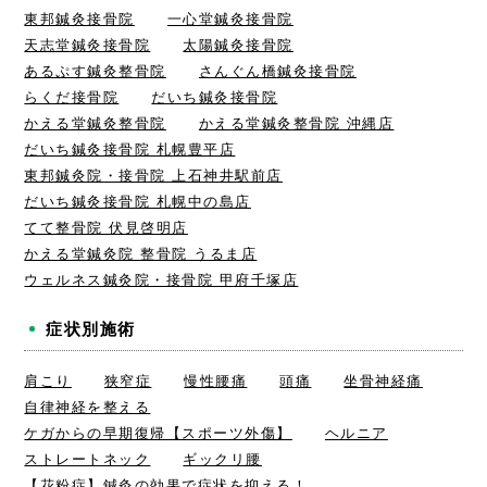
東邦鍼灸接骨院
一心堂鍼灸接骨院
天志堂鍼灸接骨院
太陽鍼灸接骨院
あるぷす鍼灸整骨院
さんぐん橋鍼灸接骨院
らくだ接骨院
だいち鍼灸接骨院
かえる堂鍼灸整骨院
かえる堂鍼灸整骨院 沖縄店
だいち鍼灸接骨院 札幌豊平店
東邦鍼灸院・接骨院 上石神井駅前店
だいち鍼灸接骨院 札幌中の島店
てて整骨院 伏見啓明店
かえる堂鍼灸院 整骨院 うるま店
ウェルネス鍼灸院・接骨院 甲府千塚店
症状別施術
肩こり
狭窄症
慢性腰痛
頭痛
坐骨神経痛
自律神経を整える
ケガからの早期復帰【スポーツ外傷】
ヘルニア
ストレートネック
ギックリ腰
【花粉症】鍼灸の効果で症状を抑える！