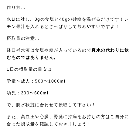
作り方…
水1lに対し、3gの食塩と40gの砂糖を混ぜるだけです！レ
モン果汁を入れるとさっぱりして飲みやすいですよ！
摂取量の注意…
経口補水液は食塩や糖が入っているので
真水の代わりに飲
むものではありません。
1日の摂取量の目安は
学童〜成人：500〜1000ml
幼児：300〜600ml
で、脱水状態に合わせて摂取して下さい！
また、高血圧や心臓、腎臓に持病をお持ちの方はご自分に
合った摂取量を確認しておきましょう！