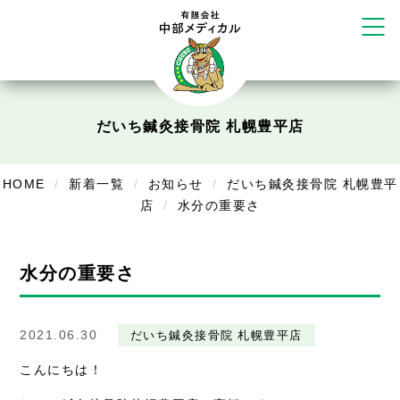
塚店
リラクゼーション
ボディコンフォート
Cure
デイサービス
だいち鍼灸接骨院 札幌豊平店
デイサービスあやめ
HOME
新着一覧
お知らせ
だいち鍼灸接骨院 札幌豊平
在宅訪問
店
水分の重要さ
在宅部門事務所
水分の重要さ
美容
美容鍼・コルギ
2021.06.30
だいち鍼灸接骨院 札幌豊平店
お知らせ
こんにちは！
症例別施術