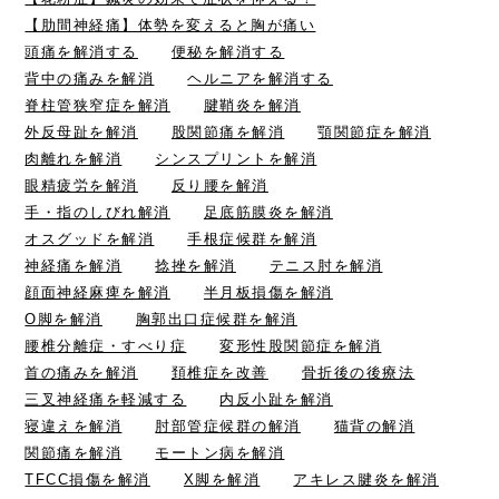
【肋間神経痛】体勢を変えると胸が痛い
頭痛を解消する
便秘を解消する
背中の痛みを解消
ヘルニアを解消する
脊柱管狭窄症を解消
腱鞘炎を解消
外反母趾を解消
股関節痛を解消
顎関節症を解消
肉離れを解消
シンスプリントを解消
眼精疲労を解消
反り腰を解消
手・指のしびれ解消
足底筋膜炎を解消
オスグッドを解消
手根症候群を解消
神経痛を解消
捻挫を解消
テニス肘を解消
顔面神経麻痺を解消
半月板損傷を解消
O脚を解消
胸郭出口症候群を解消
腰椎分離症・すべり症
変形性股関節症を解消
首の痛みを解消
頚椎症を改善
骨折後の後療法
三叉神経痛を軽減する
内反小趾を解消
寝違えを解消
肘部管症候群の解消
猫背の解消
関節痛を解消
モートン病を解消
TFCC損傷を解消
X脚を解消
アキレス腱炎を解消