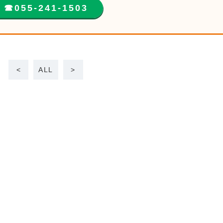
☎︎055-241-1503
<
ALL
>