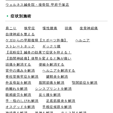
ウェルネス鍼灸院・接骨院 甲府千塚店
症状別施術
肩こり
狭窄症
慢性腰痛
頭痛
坐骨神経痛
自律神経を整える
ケガからの早期復帰【スポーツ外傷】
ヘルニア
ストレートネック
ギックリ腰
【花粉症】鍼灸の効果で症状を抑える！
【肋間神経痛】体勢を変えると胸が痛い
頭痛を解消する
便秘を解消する
背中の痛みを解消
ヘルニアを解消する
脊柱管狭窄症を解消
腱鞘炎を解消
外反母趾を解消
股関節痛を解消
顎関節症を解消
肉離れを解消
シンスプリントを解消
眼精疲労を解消
反り腰を解消
手・指のしびれ解消
足底筋膜炎を解消
オスグッドを解消
手根症候群を解消
神経痛を解消
捻挫を解消
テニス肘を解消