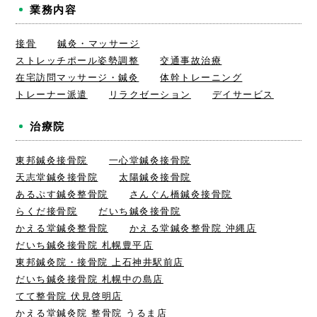
業務内容
接骨
鍼灸・マッサージ
ストレッチポール姿勢調整
交通事故治療
在宅訪問マッサージ・鍼灸
体幹トレーニング
トレーナー派遣
リラクゼーション
デイサービス
治療院
東邦鍼灸接骨院
一心堂鍼灸接骨院
天志堂鍼灸接骨院
太陽鍼灸接骨院
あるぷす鍼灸整骨院
さんぐん橋鍼灸接骨院
らくだ接骨院
だいち鍼灸接骨院
かえる堂鍼灸整骨院
かえる堂鍼灸整骨院 沖縄店
だいち鍼灸接骨院 札幌豊平店
東邦鍼灸院・接骨院 上石神井駅前店
だいち鍼灸接骨院 札幌中の島店
てて整骨院 伏見啓明店
かえる堂鍼灸院 整骨院 うるま店