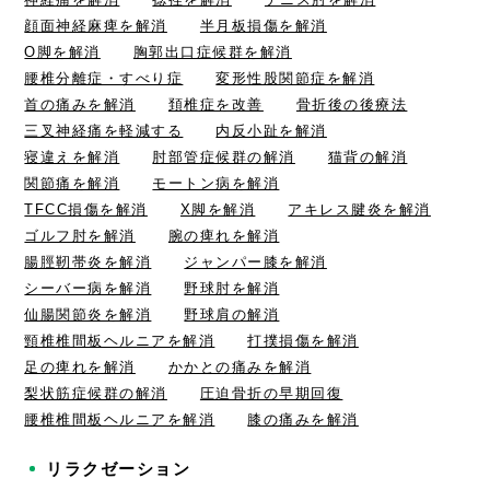
顔面神経麻痺を解消
半月板損傷を解消
O脚を解消
胸郭出口症候群を解消
腰椎分離症・すべり症
変形性股関節症を解消
首の痛みを解消
頚椎症を改善
骨折後の後療法
三叉神経痛を軽減する
内反小趾を解消
寝違えを解消
肘部管症候群の解消
猫背の解消
関節痛を解消
モートン病を解消
TFCC損傷を解消
X脚を解消
アキレス腱炎を解消
ゴルフ肘を解消
腕の痺れを解消
腸脛靭帯炎を解消
ジャンパー膝を解消
シーバー病を解消
野球肘を解消
仙腸関節炎を解消
野球肩の解消
頸椎椎間板ヘルニアを解消
打撲損傷を解消
足の痺れを解消
かかとの痛みを解消
梨状筋症候群の解消
圧迫骨折の早期回復
腰椎椎間板ヘルニアを解消
膝の痛みを解消
リラクゼーション