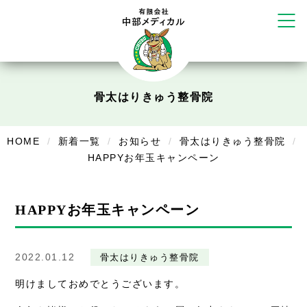
だいち鍼灸接骨院 札幌中の島店
てて整骨院 伏見啓明店
かえる堂鍼灸院 整骨院 うるま店
ウェルネス鍼灸院・接骨院 甲府千
塚店
リラクゼーション
骨太はりきゅう整骨院
ボディコンフォート
Cure
デイサービス
HOME
新着一覧
お知らせ
骨太はりきゅう整骨院
HAPPYお年玉キャンペーン
デイサービスあやめ
在宅訪問
HAPPYお年玉キャンペーン
在宅部門事務所
美容
2022.01.12
骨太はりきゅう整骨院
美容鍼・コルギ
明けましておめでとうございます。