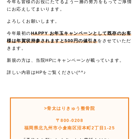
今年も皆様のお役にたてるよう一層の努力をもってご厚情
お知らせ
にお応えしてまいります。
症例別施術
よろしくお願いします。
採用情報
今年最初の
HAPPY お年玉キャンペーンとして既存のお客
様は年賀状持参されますと500円の値引き
をさせていただ
きます。
新規の方は、当院HPにキャンペーンが載っています。
詳しい内容はHPをご覧ください(^^♪
>骨太はりきゅう整骨院
〒800-0208
福岡県北九州市小倉南区沼本町2丁目1-25