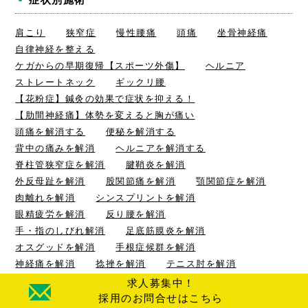
肩こり
狭窄症
慢性腰痛
頭痛
坐骨神経痛
自律神経を整える
ケガからの早期復帰【スポーツ外傷】
ヘルニア
ストレートネック
ギックリ腰
【花粉症】鍼灸の効果で症状を抑える！
【肋間神経痛】体勢を変えると胸が痛い
頭痛を解消する
便秘を解消する
背中の痛みを解消
ヘルニアを解消する
脊柱管狭窄症を解消
腱鞘炎を解消
外反母趾を解消
股関節痛を解消
顎関節症を解消
肉離れを解消
シンスプリントを解消
眼精疲労を解消
反り腰を解消
手・指のしびれ解消
足底筋膜炎を解消
オスグッドを解消
手根症候群を解消
神経痛を解消
捻挫を解消
テニス肘を解消
顔面神経麻痺を解消
半月板損傷を解消
求人募集中！
O脚を解消
胸郭出口症候群を解消
採用のお問合せはこちら