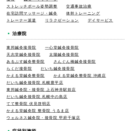
ストレッチポール姿勢調整
交通事故治療
在宅訪問マッサージ・鍼灸
体幹トレーニング
トレーナー派遣
リラクゼーション
デイサービス
治療院
東邦鍼灸接骨院
一心堂鍼灸接骨院
天志堂鍼灸接骨院
太陽鍼灸接骨院
あるぷす鍼灸整骨院
さんぐん橋鍼灸接骨院
らくだ接骨院
だいち鍼灸接骨院
かえる堂鍼灸整骨院
かえる堂鍼灸整骨院 沖縄店
だいち鍼灸接骨院 札幌豊平店
東邦鍼灸院・接骨院 上石神井駅前店
だいち鍼灸接骨院 札幌中の島店
てて整骨院 伏見啓明店
かえる堂鍼灸院 整骨院 うるま店
ウェルネス鍼灸院・接骨院 甲府千塚店
症状別施術