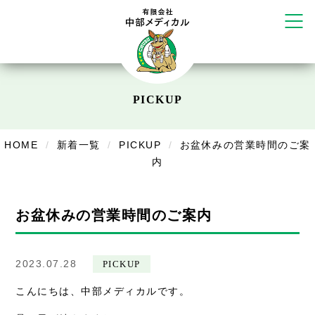
リラクゼーション
ボディコンフォート
Cure
デイサービス
PICKUP
デイサービスあやめ
在宅訪問
HOME
新着一覧
PICKUP
お盆休みの営業時間のご案
内
在宅部門事務所
美容
お盆休みの営業時間のご案内
美容鍼・コルギ
お知らせ
2023.07.28
PICKUP
症例別施術
こんにちは、中部メディカルです。