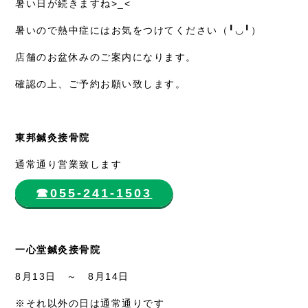
暑い日が続きますね>_<
採用情報
暑いので熱中症にはお気をつけてください（╹◡╹）
店舗のお盆休みのご案内になります。
確認の上、ご予約お願い致します。
東邦鍼灸接骨院
通常通り営業致します
☎︎055-241-1503
一心堂鍼灸接骨院
8月13日 ～ 8月14日
※それ以外の日は通常通りです