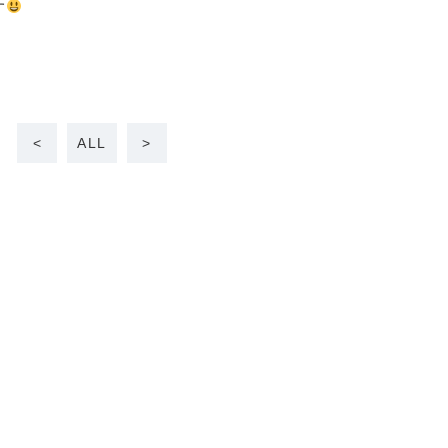
す
<
ALL
>