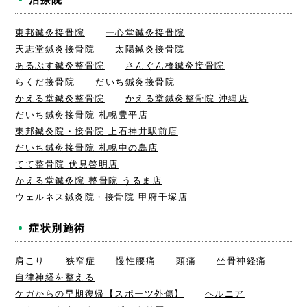
東邦鍼灸接骨院
一心堂鍼灸接骨院
天志堂鍼灸接骨院
太陽鍼灸接骨院
あるぷす鍼灸整骨院
さんぐん橋鍼灸接骨院
らくだ接骨院
だいち鍼灸接骨院
かえる堂鍼灸整骨院
かえる堂鍼灸整骨院 沖縄店
だいち鍼灸接骨院 札幌豊平店
東邦鍼灸院・接骨院 上石神井駅前店
だいち鍼灸接骨院 札幌中の島店
てて整骨院 伏見啓明店
かえる堂鍼灸院 整骨院 うるま店
ウェルネス鍼灸院・接骨院 甲府千塚店
症状別施術
肩こり
狭窄症
慢性腰痛
頭痛
坐骨神経痛
自律神経を整える
ケガからの早期復帰【スポーツ外傷】
ヘルニア