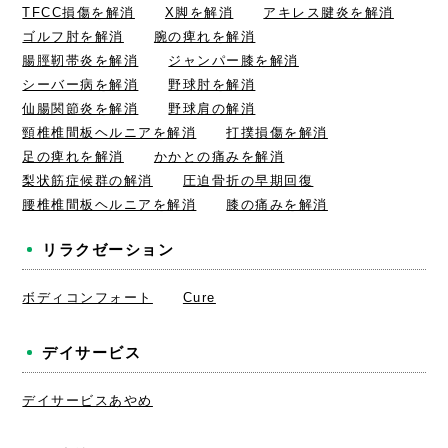
TFCC損傷を解消
X脚を解消
アキレス腱炎を解消
ゴルフ肘を解消
腕の痺れを解消
腸脛靭帯炎を解消
ジャンパー膝を解消
シーバー病を解消
野球肘を解消
仙腸関節炎を解消
野球肩の解消
頸椎椎間板ヘルニアを解消
打撲損傷を解消
足の痺れを解消
かかとの痛みを解消
梨状筋症候群の解消
圧迫骨折の早期回復
腰椎椎間板ヘルニアを解消
膝の痛みを解消
リラクゼーション
ボディコンフォート
Cure
デイサービス
デイサービスあやめ