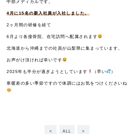
中部メディカルです。
お知らせ
4月に15名の新入社員が入社しました。
症例別施術
2ヶ月間の研修を経て
採用情報
6月より各接骨院、在宅訪問へ配属されます
北海道から沖縄までの社員が山梨県に集まっています。
お声がけ頂ければ幸いです
2025年も半分が過ぎようとしています
（早い
）
寒暖差の多い季節ですので体調にはお気をつけくださいね
<
ALL
>