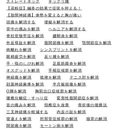
ストレートネック
ギックリ腰
【花粉症】鍼灸の効果で症状を抑える！
【肋間神経痛】体勢を変えると胸が痛い
頭痛を解消する
便秘を解消する
背中の痛みを解消
ヘルニアを解消する
脊柱管狭窄症を解消
腱鞘炎を解消
外反母趾を解消
股関節痛を解消
顎関節症を解消
肉離れを解消
シンスプリントを解消
眼精疲労を解消
反り腰を解消
手・指のしびれ解消
足底筋膜炎を解消
オスグッドを解消
手根症候群を解消
神経痛を解消
捻挫を解消
テニス肘を解消
顔面神経麻痺を解消
半月板損傷を解消
O脚を解消
胸郭出口症候群を解消
腰椎分離症・すべり症
変形性股関節症を解消
首の痛みを解消
頚椎症を改善
骨折後の後療法
三叉神経痛を軽減する
内反小趾を解消
寝違えを解消
肘部管症候群の解消
猫背の解消
関節痛を解消
モートン病を解消