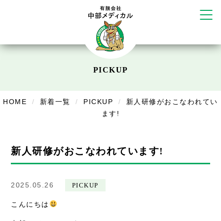
だいち鍼灸接骨院 札幌中の島店
てて整骨院 伏見啓明店
かえる堂鍼灸院 整骨院 うるま店
ウェルネス鍼灸院・接骨院 甲府千
塚店
リラクゼーション
PICKUP
ボディコンフォート
Cure
デイサービス
HOME
新着一覧
PICKUP
新人研修がおこなわれてい
ます!
デイサービスあやめ
在宅訪問
新人研修がおこなわれています!
在宅部門事務所
美容
2025.05.26
PICKUP
こんにちは
美容鍼・コルギ