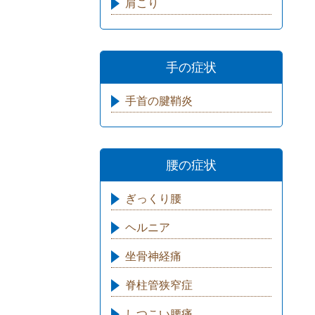
肩こり
手の症状
手首の腱鞘炎
腰の症状
ぎっくり腰
ヘルニア
坐骨神経痛
脊柱管狭窄症
しつこい腰痛