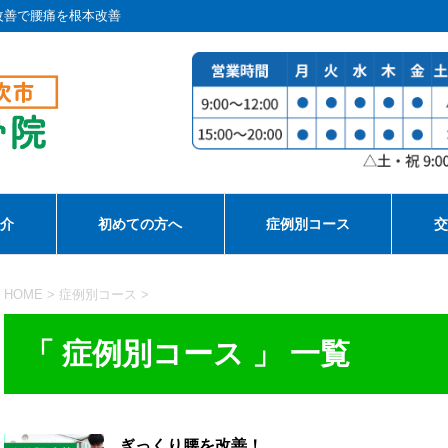
改善で腰痛を根本改善
紹介
初めての方へ
症例別コース
交
HOME
>
症例別コース
>
「 症例別コース 」 一覧
ぎっくり腰を改善！