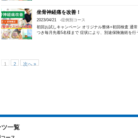
坐骨神経痛を改善！
2023/04/21
-
症例別コース
初回お試しキャンペーン オリジナル整体+初回検査 通常2回 6
つき毎月先着5名様まで 症状により、別途保険施術を行
1
2
次へ »
ンツ一覧
別コース