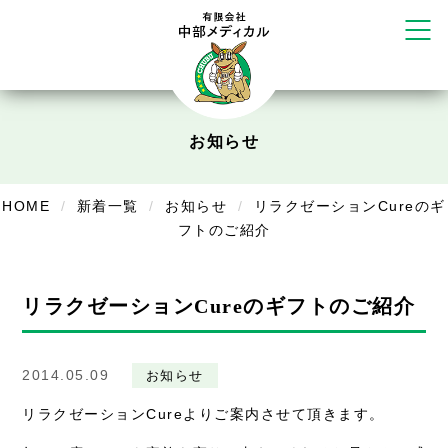
かえる堂鍼灸院 整骨院 うるま店
ウェルネス鍼灸院・接骨院 甲府千
塚店
リラクゼーション
ボディコンフォート
Cure
お知らせ
デイサービス
HOME
新着一覧
お知らせ
リラクゼーションCureのギ
デイサービスあやめ
フトのご紹介
在宅訪問
在宅部門事務所
リラクゼーションCureのギフトのご紹介
美容
2014.05.09
お知らせ
美容鍼・コルギ
リラクゼーションCureよりご案内させて頂きます。
お知らせ