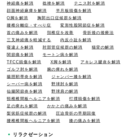
神経痛を解消
捻挫を解消
テニス肘を解消
顔面神経麻痺を解消
半月板損傷を解消
O脚を解消
胸郭出口症候群を解消
腰椎分離症・すべり症
変形性股関節症を解消
首の痛みを解消
頚椎症を改善
骨折後の後療法
三叉神経痛を軽減する
内反小趾を解消
寝違えを解消
肘部管症候群の解消
猫背の解消
関節痛を解消
モートン病を解消
TFCC損傷を解消
X脚を解消
アキレス腱炎を解消
ゴルフ肘を解消
腕の痺れを解消
腸脛靭帯炎を解消
ジャンパー膝を解消
シーバー病を解消
野球肘を解消
仙腸関節炎を解消
野球肩の解消
頸椎椎間板ヘルニアを解消
打撲損傷を解消
足の痺れを解消
かかとの痛みを解消
梨状筋症候群の解消
圧迫骨折の早期回復
腰椎椎間板ヘルニアを解消
膝の痛みを解消
リラクゼーション