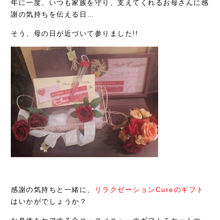
年に一度、いつも家族を守り、支えてくれるお母さんに感
謝の気持ちを伝える日…
症例別施術
そう、母の日が近づいて参りました!!
採用情報
感謝の気持ちと一緒に、
リラクゼーションCureのギフト
はいかがでしょうか？