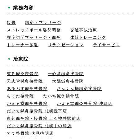
業務内容
接骨
鍼灸・マッサージ
ストレッチポール姿勢調整
交通事故治療
在宅訪問マッサージ・鍼灸
体幹トレーニング
トレーナー派遣
リラクゼーション
デイサービス
治療院
東邦鍼灸接骨院
一心堂鍼灸接骨院
天志堂鍼灸接骨院
太陽鍼灸接骨院
あるぷす鍼灸整骨院
さんぐん橋鍼灸接骨院
らくだ接骨院
だいち鍼灸接骨院
かえる堂鍼灸整骨院
かえる堂鍼灸整骨院 沖縄店
だいち鍼灸接骨院 札幌豊平店
東邦鍼灸院・接骨院 上石神井駅前店
だいち鍼灸接骨院 札幌中の島店
てて整骨院 伏見啓明店