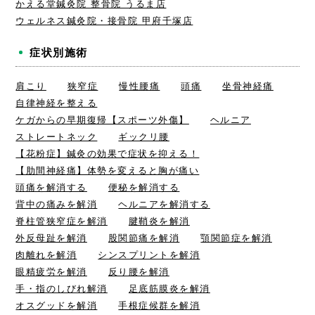
かえる堂鍼灸院 整骨院 うるま店
ウェルネス鍼灸院・接骨院 甲府千塚店
症状別施術
肩こり
狭窄症
慢性腰痛
頭痛
坐骨神経痛
自律神経を整える
ケガからの早期復帰【スポーツ外傷】
ヘルニア
ストレートネック
ギックリ腰
【花粉症】鍼灸の効果で症状を抑える！
【肋間神経痛】体勢を変えると胸が痛い
頭痛を解消する
便秘を解消する
背中の痛みを解消
ヘルニアを解消する
脊柱管狭窄症を解消
腱鞘炎を解消
外反母趾を解消
股関節痛を解消
顎関節症を解消
肉離れを解消
シンスプリントを解消
眼精疲労を解消
反り腰を解消
手・指のしびれ解消
足底筋膜炎を解消
オスグッドを解消
手根症候群を解消