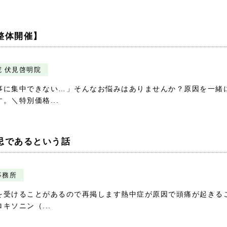
整体開催】
 伏見啓明院
事に集中できない…」そんなお悩みはありませんか？原因を一緒
。＼特別価格...
忌であるという話
事務所
を受けることがあるので再掲します熱中症が原因で頭痛が起きる
ソニン（...