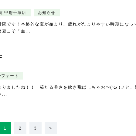
院 甲府千塚店
お知らせ
骨院です！本格的な夏が始まり、疲れがたまりやすい時期になっ
こそ「血...
た
ンフォート
りましたね！！！茹だる暑さを吹き飛ばしちゃお〜(‘ω’)ノと、
..
1
2
3
>