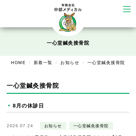
リラクゼーション
ボディコンフォート
Cure
デイサービス
一心堂鍼灸接骨院
デイサービスあやめ
在宅訪問
HOME
新着一覧
お知らせ
一心堂鍼灸接骨院
在宅部門事務所
一心堂鍼灸接骨院
美容
美容鍼・コルギ
8月の休診日
お知らせ
2026.07.24
お知らせ
一心堂鍼灸接骨院
症例別施術