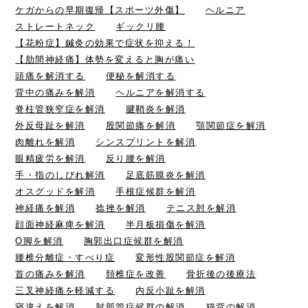
ケガからの早期復帰【スポーツ外傷】
ヘルニア
ストレートネック
ギックリ腰
【花粉症】鍼灸の効果で症状を抑える！
【肋間神経痛】体勢を変えると胸が痛い
頭痛を解消する
便秘を解消する
背中の痛みを解消
ヘルニアを解消する
脊柱管狭窄症を解消
腱鞘炎を解消
外反母趾を解消
股関節痛を解消
顎関節症を解消
肉離れを解消
シンスプリントを解消
眼精疲労を解消
反り腰を解消
手・指のしびれ解消
足底筋膜炎を解消
オスグッドを解消
手根症候群を解消
神経痛を解消
捻挫を解消
テニス肘を解消
顔面神経麻痺を解消
半月板損傷を解消
O脚を解消
胸郭出口症候群を解消
腰椎分離症・すべり症
変形性股関節症を解消
首の痛みを解消
頚椎症を改善
骨折後の後療法
三叉神経痛を軽減する
内反小趾を解消
寝違えを解消
肘部管症候群の解消
猫背の解消