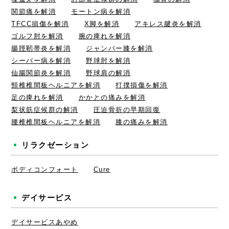
関節痛を解消
モートン病を解消
TFCC損傷を解消
X脚を解消
アキレス腱炎を解消
ゴルフ肘を解消
腕の痺れを解消
腸脛靭帯炎を解消
ジャンパー膝を解消
シーバー病を解消
野球肘を解消
仙腸関節炎を解消
野球肩の解消
頸椎椎間板ヘルニアを解消
打撲損傷を解消
足の痺れを解消
かかとの痛みを解消
梨状筋症候群の解消
圧迫骨折の早期回復
腰椎椎間板ヘルニアを解消
膝の痛みを解消
リラクゼーション
ボディコンフォート
Cure
デイサービス
デイサービスあやめ