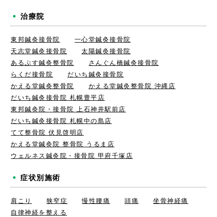
治療院
東邦鍼灸接骨院
一心堂鍼灸接骨院
天志堂鍼灸接骨院
太陽鍼灸接骨院
あるぷす鍼灸整骨院
さんぐん橋鍼灸接骨院
らくだ接骨院
だいち鍼灸接骨院
かえる堂鍼灸整骨院
かえる堂鍼灸整骨院 沖縄店
だいち鍼灸接骨院 札幌豊平店
東邦鍼灸院・接骨院 上石神井駅前店
だいち鍼灸接骨院 札幌中の島店
てて整骨院 伏見啓明店
かえる堂鍼灸院 整骨院 うるま店
ウェルネス鍼灸院・接骨院 甲府千塚店
症状別施術
肩こり
狭窄症
慢性腰痛
頭痛
坐骨神経痛
自律神経を整える