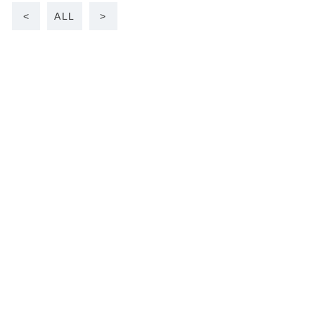
<
ALL
>