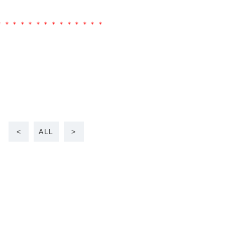
＊＊＊＊＊＊＊＊＊＊＊＊＊＊
<
ALL
>