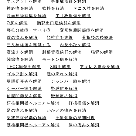
オスグッドを解消
手根症候群を解消
神経痛を解消
捻挫を解消
テニス肘を解消
顔面神経麻痺を解消
半月板損傷を解消
O脚を解消
胸郭出口症候群を解消
腰椎分離症・すべり症
変形性股関節症を解消
首の痛みを解消
頚椎症を改善
骨折後の後療法
三叉神経痛を軽減する
内反小趾を解消
寝違えを解消
肘部管症候群の解消
猫背の解消
関節痛を解消
モートン病を解消
TFCC損傷を解消
X脚を解消
アキレス腱炎を解消
ゴルフ肘を解消
腕の痺れを解消
腸脛靭帯炎を解消
ジャンパー膝を解消
シーバー病を解消
野球肘を解消
仙腸関節炎を解消
野球肩の解消
頸椎椎間板ヘルニアを解消
打撲損傷を解消
足の痺れを解消
かかとの痛みを解消
梨状筋症候群の解消
圧迫骨折の早期回復
腰椎椎間板ヘルニアを解消
膝の痛みを解消