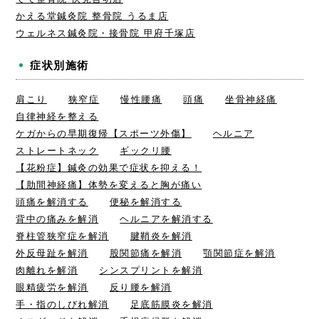
かえる堂鍼灸院 整骨院 うるま店
ウェルネス鍼灸院・接骨院 甲府千塚店
症状別施術
肩こり
狭窄症
慢性腰痛
頭痛
坐骨神経痛
自律神経を整える
ケガからの早期復帰【スポーツ外傷】
ヘルニア
ストレートネック
ギックリ腰
【花粉症】鍼灸の効果で症状を抑える！
【肋間神経痛】体勢を変えると胸が痛い
頭痛を解消する
便秘を解消する
背中の痛みを解消
ヘルニアを解消する
脊柱管狭窄症を解消
腱鞘炎を解消
外反母趾を解消
股関節痛を解消
顎関節症を解消
肉離れを解消
シンスプリントを解消
眼精疲労を解消
反り腰を解消
手・指のしびれ解消
足底筋膜炎を解消