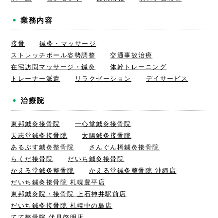
業務内容
接骨
鍼灸・マッサージ
ストレッチポール姿勢調整
交通事故治療
在宅訪問マッサージ・鍼灸
体幹トレーニング
トレーナー派遣
リラクゼーション
デイサービス
治療院
東邦鍼灸接骨院
一心堂鍼灸接骨院
天志堂鍼灸接骨院
太陽鍼灸接骨院
あるぷす鍼灸整骨院
さんぐん橋鍼灸接骨院
らくだ接骨院
だいち鍼灸接骨院
かえる堂鍼灸整骨院
かえる堂鍼灸整骨院 沖縄店
だいち鍼灸接骨院 札幌豊平店
東邦鍼灸院・接骨院 上石神井駅前店
だいち鍼灸接骨院 札幌中の島店
てて整骨院 伏見啓明店