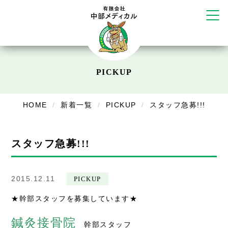
だいち鍼灸接骨院 札幌中の島店
てて整骨院 伏見啓明店
かえる堂鍼灸院 整骨院 うるま店
ウェルネス鍼灸院・接骨院 甲府千
塚店
リラクゼーション
PICKUP
ボディコンフォート
Cure
デイサービス
HOME
新着一覧
PICKUP
スタッフ急募!!!
デイサービスあやめ
在宅訪問
スタッフ急募!!!
在宅部門事務所
2015.12.11
PICKUP
美容
★幹部スタッフを募集しています★
美容鍼・コルギ
鍼灸接骨院
幹部スタッフ