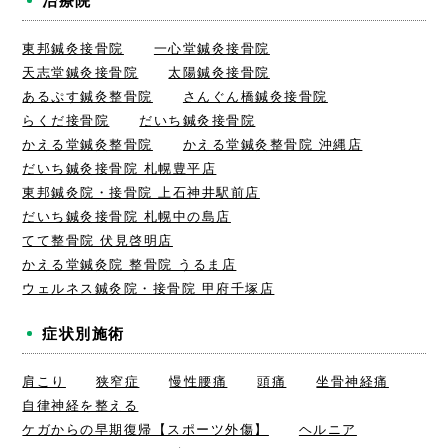
治療院
東邦鍼灸接骨院
一心堂鍼灸接骨院
天志堂鍼灸接骨院
太陽鍼灸接骨院
あるぷす鍼灸整骨院
さんぐん橋鍼灸接骨院
らくだ接骨院
だいち鍼灸接骨院
かえる堂鍼灸整骨院
かえる堂鍼灸整骨院 沖縄店
だいち鍼灸接骨院 札幌豊平店
東邦鍼灸院・接骨院 上石神井駅前店
だいち鍼灸接骨院 札幌中の島店
てて整骨院 伏見啓明店
かえる堂鍼灸院 整骨院 うるま店
ウェルネス鍼灸院・接骨院 甲府千塚店
症状別施術
肩こり
狭窄症
慢性腰痛
頭痛
坐骨神経痛
自律神経を整える
ケガからの早期復帰【スポーツ外傷】
ヘルニア