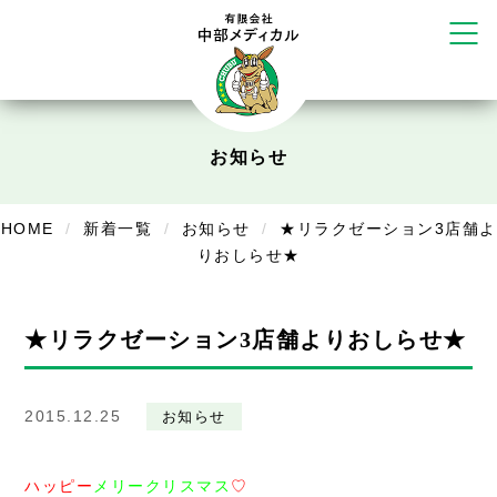
かえる堂鍼灸院 整骨院 うるま店
ウェルネス鍼灸院・接骨院 甲府千
塚店
リラクゼーション
ボディコンフォート
Cure
お知らせ
デイサービス
デイサービスあやめ
HOME
新着一覧
お知らせ
★リラクゼーション3店舗よ
りおしらせ★
在宅訪問
在宅部門事務所
★リラクゼーション3店舗よりおしらせ★
美容
美容鍼・コルギ
2015.12.25
お知らせ
お知らせ
ハッピー
メリークリスマス
♡