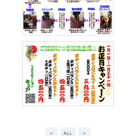
<
ALL
>