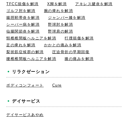
TFCC損傷を解消
X脚を解消
アキレス腱炎を解消
ゴルフ肘を解消
腕の痺れを解消
腸脛靭帯炎を解消
ジャンパー膝を解消
シーバー病を解消
野球肘を解消
仙腸関節炎を解消
野球肩の解消
頸椎椎間板ヘルニアを解消
打撲損傷を解消
足の痺れを解消
かかとの痛みを解消
梨状筋症候群の解消
圧迫骨折の早期回復
腰椎椎間板ヘルニアを解消
膝の痛みを解消
リラクゼーション
ボディコンフォート
Cure
デイサービス
デイサービスあやめ