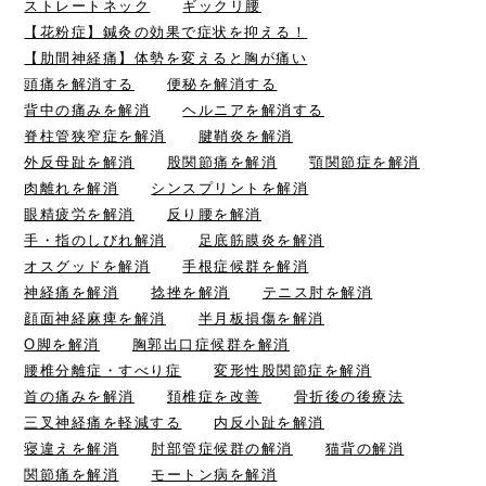
ストレートネック
ギックリ腰
【花粉症】鍼灸の効果で症状を抑える！
【肋間神経痛】体勢を変えると胸が痛い
頭痛を解消する
便秘を解消する
背中の痛みを解消
ヘルニアを解消する
脊柱管狭窄症を解消
腱鞘炎を解消
外反母趾を解消
股関節痛を解消
顎関節症を解消
肉離れを解消
シンスプリントを解消
眼精疲労を解消
反り腰を解消
手・指のしびれ解消
足底筋膜炎を解消
オスグッドを解消
手根症候群を解消
神経痛を解消
捻挫を解消
テニス肘を解消
顔面神経麻痺を解消
半月板損傷を解消
O脚を解消
胸郭出口症候群を解消
腰椎分離症・すべり症
変形性股関節症を解消
首の痛みを解消
頚椎症を改善
骨折後の後療法
三叉神経痛を軽減する
内反小趾を解消
寝違えを解消
肘部管症候群の解消
猫背の解消
関節痛を解消
モートン病を解消