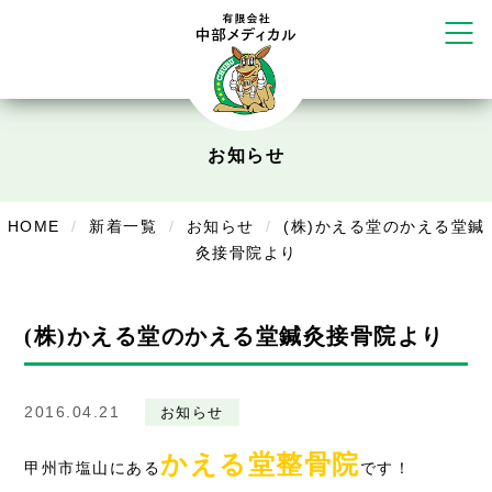
だいち鍼灸接骨院 札幌中の島店
てて整骨院 伏見啓明店
かえる堂鍼灸院 整骨院 うるま店
ウェルネス鍼灸院・接骨院 甲府千
塚店
リラクゼーション
お知らせ
ボディコンフォート
Cure
デイサービス
HOME
新着一覧
お知らせ
(株)かえる堂のかえる堂鍼
灸接骨院より
デイサービスあやめ
在宅訪問
(株)かえる堂のかえる堂鍼灸接骨院より
在宅部門事務所
美容
2016.04.21
お知らせ
美容鍼・コルギ
かえる堂整骨院
甲州市塩山にある
です！
お知らせ