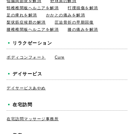
仙腸関節炎を解消
野球肩の解消
頸椎椎間板ヘルニアを解消
打撲損傷を解消
足の痺れを解消
かかとの痛みを解消
梨状筋症候群の解消
圧迫骨折の早期回復
腰椎椎間板ヘルニアを解消
膝の痛みを解消
リラクゼーション
ボディコンフォート
Cure
デイサービス
デイサービスあやめ
在宅訪問
在宅訪問マッサージ事務所