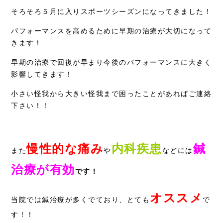
そろそろ５月に入りスポーツシーズンになってきました！
症例別施術
パフォーマンスを高めるために早期の治療が大切になって
きます！
採用情報
早期の治療で回復が早まり今後のパフォーマンスに大きく
影響してきます！
小さい怪我から大きい怪我まで困ったことがあればご連絡
下さい！！
慢性的な痛み
内科疾患
鍼
また
や
などには
治療が有効
です！
オススメ
当院では鍼治療が多くでており、とても
で
す！！