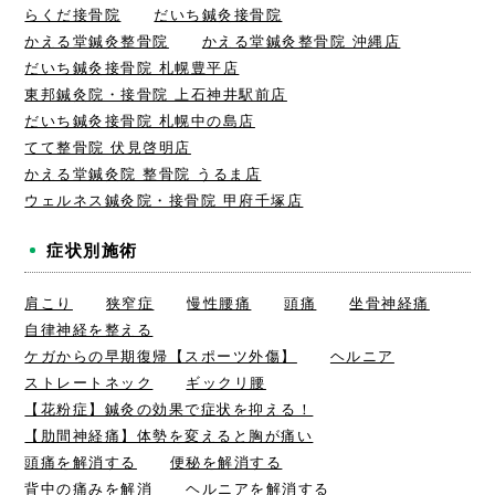
らくだ接骨院
だいち鍼灸接骨院
かえる堂鍼灸整骨院
かえる堂鍼灸整骨院 沖縄店
だいち鍼灸接骨院 札幌豊平店
東邦鍼灸院・接骨院 上石神井駅前店
だいち鍼灸接骨院 札幌中の島店
てて整骨院 伏見啓明店
かえる堂鍼灸院 整骨院 うるま店
ウェルネス鍼灸院・接骨院 甲府千塚店
症状別施術
肩こり
狭窄症
慢性腰痛
頭痛
坐骨神経痛
自律神経を整える
ケガからの早期復帰【スポーツ外傷】
ヘルニア
ストレートネック
ギックリ腰
【花粉症】鍼灸の効果で症状を抑える！
【肋間神経痛】体勢を変えると胸が痛い
頭痛を解消する
便秘を解消する
背中の痛みを解消
ヘルニアを解消する