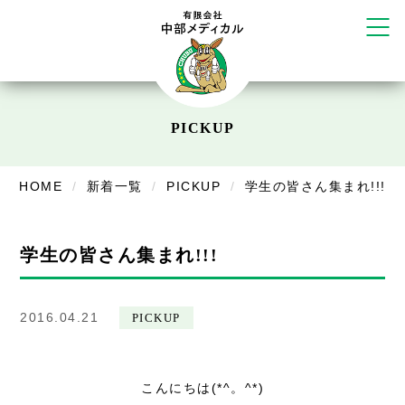
かえる堂鍼灸院 整骨院 うるま店
ウェルネス鍼灸院・接骨院 甲府千
塚店
リラクゼーション
ボディコンフォート
Cure
PICKUP
デイサービス
デイサービスあやめ
HOME
新着一覧
PICKUP
学生の皆さん集まれ!!!
在宅訪問
学生の皆さん集まれ!!!
在宅部門事務所
美容
2016.04.21
PICKUP
美容鍼・コルギ
お知らせ
こんにちは(*^。^*)