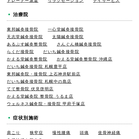
トレーナー派遣
リラクゼーション
デイサービス
治療院
東邦鍼灸接骨院
一心堂鍼灸接骨院
天志堂鍼灸接骨院
太陽鍼灸接骨院
あるぷす鍼灸整骨院
さんぐん橋鍼灸接骨院
らくだ接骨院
だいち鍼灸接骨院
かえる堂鍼灸整骨院
かえる堂鍼灸整骨院 沖縄店
だいち鍼灸接骨院 札幌豊平店
東邦鍼灸院・接骨院 上石神井駅前店
だいち鍼灸接骨院 札幌中の島店
てて整骨院 伏見啓明店
かえる堂鍼灸院 整骨院 うるま店
ウェルネス鍼灸院・接骨院 甲府千塚店
症状別施術
肩こり
狭窄症
慢性腰痛
頭痛
坐骨神経痛