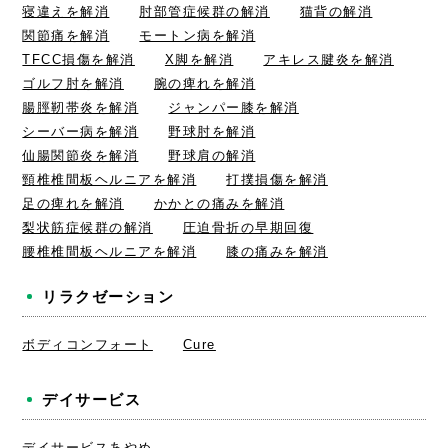
寝違えを解消
肘部管症候群の解消
猫背の解消
関節痛を解消
モートン病を解消
TFCC損傷を解消
X脚を解消
アキレス腱炎を解消
ゴルフ肘を解消
腕の痺れを解消
腸脛靭帯炎を解消
ジャンパー膝を解消
シーバー病を解消
野球肘を解消
仙腸関節炎を解消
野球肩の解消
頸椎椎間板ヘルニアを解消
打撲損傷を解消
足の痺れを解消
かかとの痛みを解消
梨状筋症候群の解消
圧迫骨折の早期回復
腰椎椎間板ヘルニアを解消
膝の痛みを解消
リラクゼーション
ボディコンフォート
Cure
デイサービス
デイサービスあやめ