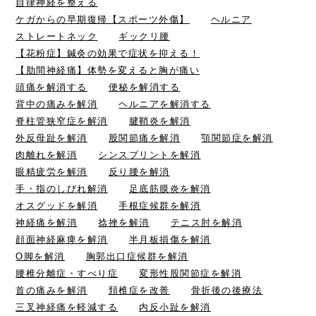
自律神経を整える
ケガからの早期復帰【スポーツ外傷】
ヘルニア
ストレートネック
ギックリ腰
【花粉症】鍼灸の効果で症状を抑える！
【肋間神経痛】体勢を変えると胸が痛い
頭痛を解消する
便秘を解消する
背中の痛みを解消
ヘルニアを解消する
脊柱管狭窄症を解消
腱鞘炎を解消
外反母趾を解消
股関節痛を解消
顎関節症を解消
肉離れを解消
シンスプリントを解消
眼精疲労を解消
反り腰を解消
手・指のしびれ解消
足底筋膜炎を解消
オスグッドを解消
手根症候群を解消
神経痛を解消
捻挫を解消
テニス肘を解消
顔面神経麻痺を解消
半月板損傷を解消
O脚を解消
胸郭出口症候群を解消
腰椎分離症・すべり症
変形性股関節症を解消
首の痛みを解消
頚椎症を改善
骨折後の後療法
三叉神経痛を軽減する
内反小趾を解消