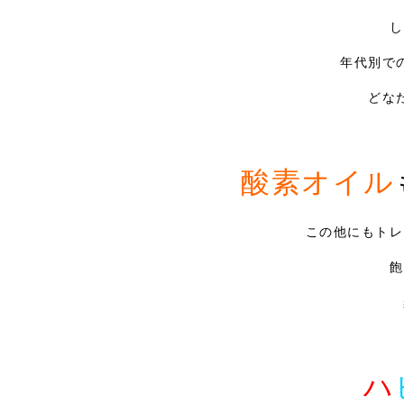
し
年代別で
どな
酸素オイル
この他にもトレ
飽
ハ