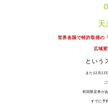
天
世界各国で特許取得の『
広域変
という
また12月1
ご
初回限定券が
すでに予