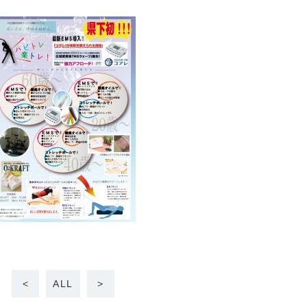
<
ALL
>