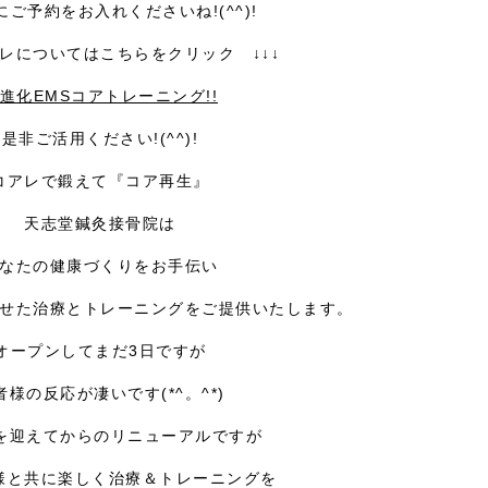
にご予約をお入れくださいね!(^^)!
アレについてはこちらをクリック ↓↓↓
進化EMSコアトレーニング!!
是非ご活用ください!(^^)!
コアレで鍛えて『コア再生』
天志堂鍼灸接骨院は
なたの健康づくりをお手伝い
せた治療とトレーニングをご提供いたします。
オープンしてまだ3日ですが
者様の反応が凄いです(*^。^*)
目を迎えてからのリニューアルですが
様と共に楽しく治療＆トレーニングを