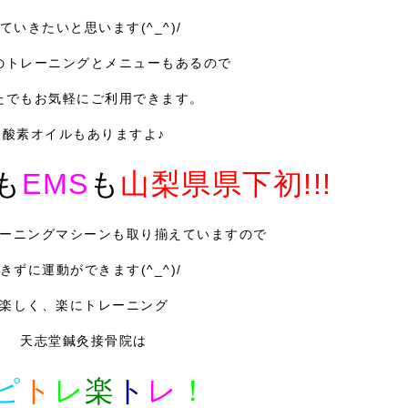
ていきたいと思います(^_^)/
のトレーニングとメニューもあるので
たでもお気軽にご利用できます。
酸素オイルもありますよ♪
も
EMS
も
山梨県県下初!!!
ーニングマシーンも取り揃えていますので
きずに運動ができます(^_^)/
楽しく、楽にトレーニング
天志堂鍼灸接骨院は
ピ
ト
レ
楽
ト
レ
！