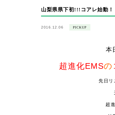
山梨県県下初!!!コアレ始動！
2016.12.06
PICKUP
本
超進化EMS
の
先日リ
超進