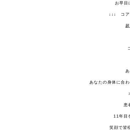
お早目
↓↓↓ コ
超
あ
あなたの身体に合わ
患
11年
笑顔で皆