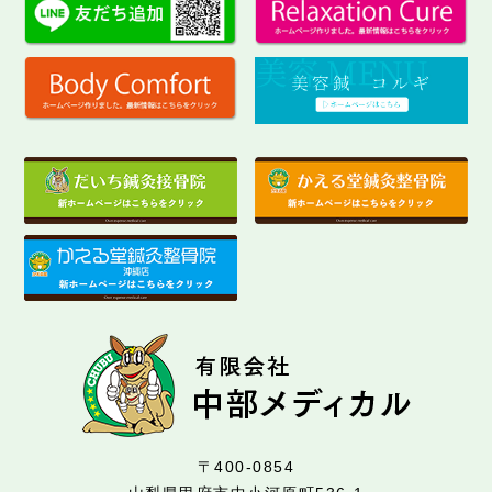
〒400-0854