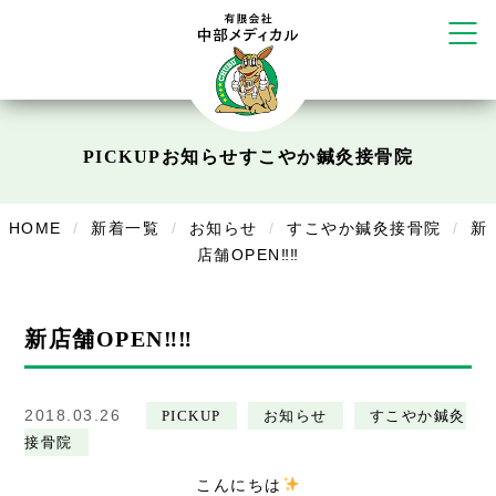
塚店
リラクゼーション
ボディコンフォート
Cure
PICKUP
お知らせ
すこやか鍼灸接骨院
デイサービス
デイサービスあやめ
HOME
新着一覧
お知らせ
すこやか鍼灸接骨院
新
店舗OPEN‼‼
在宅訪問
在宅部門事務所
新店舗OPEN‼‼
美容
美容鍼・コルギ
2018.03.26
PICKUP
お知らせ
すこやか鍼灸
接骨院
お知らせ
こんにちは