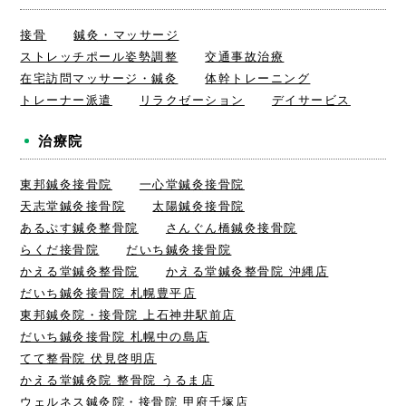
接骨
鍼灸・マッサージ
ストレッチポール姿勢調整
交通事故治療
在宅訪問マッサージ・鍼灸
体幹トレーニング
トレーナー派遣
リラクゼーション
デイサービス
治療院
東邦鍼灸接骨院
一心堂鍼灸接骨院
天志堂鍼灸接骨院
太陽鍼灸接骨院
あるぷす鍼灸整骨院
さんぐん橋鍼灸接骨院
らくだ接骨院
だいち鍼灸接骨院
かえる堂鍼灸整骨院
かえる堂鍼灸整骨院 沖縄店
だいち鍼灸接骨院 札幌豊平店
東邦鍼灸院・接骨院 上石神井駅前店
だいち鍼灸接骨院 札幌中の島店
てて整骨院 伏見啓明店
かえる堂鍼灸院 整骨院 うるま店
ウェルネス鍼灸院・接骨院 甲府千塚店