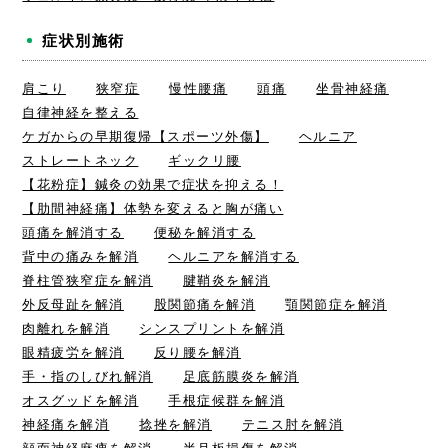
症状別施術
肩こり
狭窄症
慢性腰痛
頭痛
坐骨神経痛
自律神経を整える
ケガからの早期復帰【スポーツ外傷】
ヘルニア
ストレートネック
ギックリ腰
【花粉症】鍼灸の効果で症状を抑える！
【肋間神経痛】体勢を変えると胸が痛い
頭痛を解消する
便秘を解消する
背中の痛みを解消
ヘルニアを解消する
脊柱管狭窄症を解消
腱鞘炎を解消
外反母趾を解消
股関節痛を解消
顎関節症を解消
肉離れを解消
シンスプリントを解消
眼精疲労を解消
反り腰を解消
手・指のしびれ解消
足底筋膜炎を解消
オスグッドを解消
手根症候群を解消
神経痛を解消
捻挫を解消
テニス肘を解消