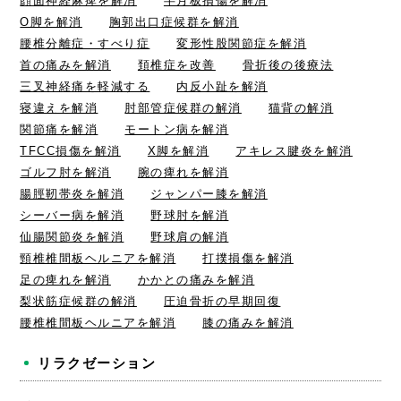
顔面神経麻痺を解消
半月板損傷を解消
O脚を解消
胸郭出口症候群を解消
腰椎分離症・すべり症
変形性股関節症を解消
首の痛みを解消
頚椎症を改善
骨折後の後療法
三叉神経痛を軽減する
内反小趾を解消
寝違えを解消
肘部管症候群の解消
猫背の解消
関節痛を解消
モートン病を解消
TFCC損傷を解消
X脚を解消
アキレス腱炎を解消
ゴルフ肘を解消
腕の痺れを解消
腸脛靭帯炎を解消
ジャンパー膝を解消
シーバー病を解消
野球肘を解消
仙腸関節炎を解消
野球肩の解消
頸椎椎間板ヘルニアを解消
打撲損傷を解消
足の痺れを解消
かかとの痛みを解消
梨状筋症候群の解消
圧迫骨折の早期回復
腰椎椎間板ヘルニアを解消
膝の痛みを解消
リラクゼーション