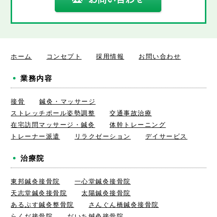
ホーム
コンセプト
採用情報
お問い合わせ
業務内容
接骨
鍼灸・マッサージ
ストレッチポール姿勢調整
交通事故治療
在宅訪問マッサージ・鍼灸
体幹トレーニング
トレーナー派遣
リラクゼーション
デイサービス
治療院
東邦鍼灸接骨院
一心堂鍼灸接骨院
天志堂鍼灸接骨院
太陽鍼灸接骨院
あるぷす鍼灸整骨院
さんぐん橋鍼灸接骨院
らくだ接骨院
だいち鍼灸接骨院