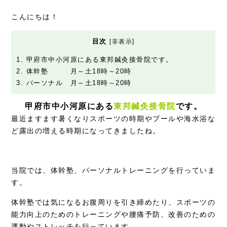
症例別施術
こんにちは！
採用情報
目次
[
非表示
]
1.
甲府市中小河原にある東邦鍼灸接骨院です。
2.
体幹塾 月～土18時～20時
3.
パーソナル 月～土18時～20時
甲府市中小河原にある
東邦鍼灸接骨院
です。
最近ますます暑くなりスポーツの時期やプールや海水浴な
ど露出の増える時期になってきましたね。
当院では、体幹塾、パーソナルトレーニングを行っていま
す。
体幹塾では気になるお腹周りを引き締めたり、スポーツの
能力向上のためのトレーニングや腰痛予防、改善のための
運動やストレッチを行っています。