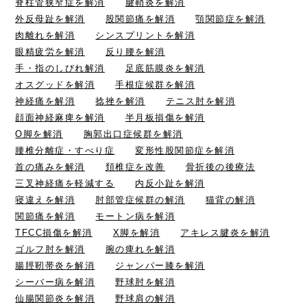
脊柱管狭窄症を解消
腱鞘炎を解消
外反母趾を解消
股関節痛を解消
顎関節症を解消
肉離れを解消
シンスプリントを解消
眼精疲労を解消
反り腰を解消
手・指のしびれ解消
足底筋膜炎を解消
オスグッドを解消
手根症候群を解消
神経痛を解消
捻挫を解消
テニス肘を解消
顔面神経麻痺を解消
半月板損傷を解消
O脚を解消
胸郭出口症候群を解消
腰椎分離症・すべり症
変形性股関節症を解消
首の痛みを解消
頚椎症を改善
骨折後の後療法
三叉神経痛を軽減する
内反小趾を解消
寝違えを解消
肘部管症候群の解消
猫背の解消
関節痛を解消
モートン病を解消
TFCC損傷を解消
X脚を解消
アキレス腱炎を解消
ゴルフ肘を解消
腕の痺れを解消
腸脛靭帯炎を解消
ジャンパー膝を解消
シーバー病を解消
野球肘を解消
仙腸関節炎を解消
野球肩の解消