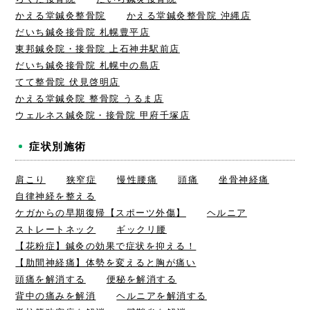
かえる堂鍼灸整骨院
かえる堂鍼灸整骨院 沖縄店
だいち鍼灸接骨院 札幌豊平店
東邦鍼灸院・接骨院 上石神井駅前店
だいち鍼灸接骨院 札幌中の島店
てて整骨院 伏見啓明店
かえる堂鍼灸院 整骨院 うるま店
ウェルネス鍼灸院・接骨院 甲府千塚店
症状別施術
肩こり
狭窄症
慢性腰痛
頭痛
坐骨神経痛
自律神経を整える
ケガからの早期復帰【スポーツ外傷】
ヘルニア
ストレートネック
ギックリ腰
【花粉症】鍼灸の効果で症状を抑える！
【肋間神経痛】体勢を変えると胸が痛い
頭痛を解消する
便秘を解消する
背中の痛みを解消
ヘルニアを解消する