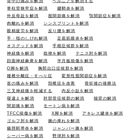
背中の痛みを解消
ヘルニアを解消する
脊柱管狭窄症を解消
腱鞘炎を解消
外反母趾を解消
股関節痛を解消
顎関節症を解消
肉離れを解消
シンスプリントを解消
眼精疲労を解消
反り腰を解消
手・指のしびれ解消
足底筋膜炎を解消
オスグッドを解消
手根症候群を解消
神経痛を解消
捻挫を解消
テニス肘を解消
顔面神経麻痺を解消
半月板損傷を解消
O脚を解消
胸郭出口症候群を解消
腰椎分離症・すべり症
変形性股関節症を解消
首の痛みを解消
頚椎症を改善
骨折後の後療法
三叉神経痛を軽減する
内反小趾を解消
寝違えを解消
肘部管症候群の解消
猫背の解消
関節痛を解消
モートン病を解消
TFCC損傷を解消
X脚を解消
アキレス腱炎を解消
ゴルフ肘を解消
腕の痺れを解消
腸脛靭帯炎を解消
ジャンパー膝を解消
シーバー病を解消
野球肘を解消