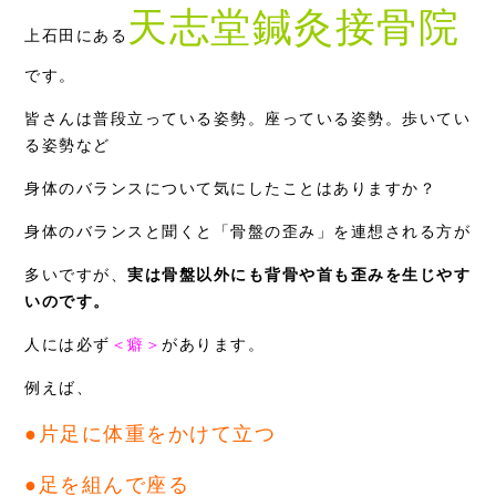
天志堂鍼灸接骨院
症例別施術
上石田にある
採用情報
です。
皆さんは普段立っている姿勢。座っている姿勢。歩いてい
る姿勢など
身体のバランスについて気にしたことはありますか？
身体のバランスと聞くと「骨盤の歪み」を連想される方が
多いですが、
実は骨盤以外にも背骨や首も歪みを生じやす
いのです。
人には必ず
＜癖＞
があります。
例えば、
●片足に体重をかけて立つ
●足を組んで座る