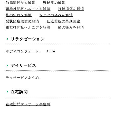
仙腸関節炎を解消
野球肩の解消
頸椎椎間板ヘルニアを解消
打撲損傷を解消
足の痺れを解消
かかとの痛みを解消
梨状筋症候群の解消
圧迫骨折の早期回復
腰椎椎間板ヘルニアを解消
膝の痛みを解消
リラクゼーション
ボディコンフォート
Cure
デイサービス
デイサービスあやめ
在宅訪問
在宅訪問マッサージ事務所