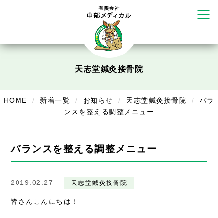
かえる堂鍼灸院 整骨院 うるま店
ウェルネス鍼灸院・接骨院 甲府千
塚店
リラクゼーション
ボディコンフォート
Cure
天志堂鍼灸接骨院
デイサービス
HOME
新着一覧
お知らせ
天志堂鍼灸接骨院
バラ
デイサービスあやめ
ンスを整える調整メニュー
在宅訪問
在宅部門事務所
バランスを整える調整メニュー
美容
2019.02.27
天志堂鍼灸接骨院
美容鍼・コルギ
皆さんこんにちは！
お知らせ