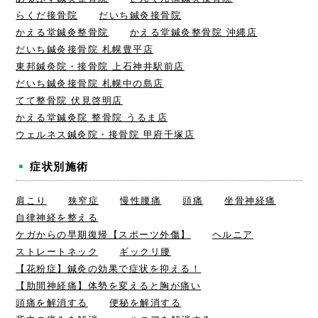
らくだ接骨院
だいち鍼灸接骨院
かえる堂鍼灸整骨院
かえる堂鍼灸整骨院 沖縄店
だいち鍼灸接骨院 札幌豊平店
東邦鍼灸院・接骨院 上石神井駅前店
だいち鍼灸接骨院 札幌中の島店
てて整骨院 伏見啓明店
かえる堂鍼灸院 整骨院 うるま店
ウェルネス鍼灸院・接骨院 甲府千塚店
症状別施術
肩こり
狭窄症
慢性腰痛
頭痛
坐骨神経痛
自律神経を整える
ケガからの早期復帰【スポーツ外傷】
ヘルニア
ストレートネック
ギックリ腰
【花粉症】鍼灸の効果で症状を抑える！
【肋間神経痛】体勢を変えると胸が痛い
頭痛を解消する
便秘を解消する