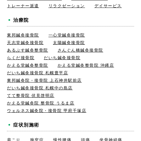
トレーナー派遣
リラクゼーション
デイサービス
治療院
東邦鍼灸接骨院
一心堂鍼灸接骨院
天志堂鍼灸接骨院
太陽鍼灸接骨院
あるぷす鍼灸整骨院
さんぐん橋鍼灸接骨院
らくだ接骨院
だいち鍼灸接骨院
かえる堂鍼灸整骨院
かえる堂鍼灸整骨院 沖縄店
だいち鍼灸接骨院 札幌豊平店
東邦鍼灸院・接骨院 上石神井駅前店
だいち鍼灸接骨院 札幌中の島店
てて整骨院 伏見啓明店
かえる堂鍼灸院 整骨院 うるま店
ウェルネス鍼灸院・接骨院 甲府千塚店
症状別施術
肩こり
狭窄症
慢性腰痛
頭痛
坐骨神経痛