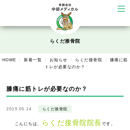
かえる堂鍼灸院 整骨院 うるま店
ウェルネス鍼灸院・接骨院 甲府千
塚店
リラクゼーション
ボディコンフォート
Cure
らくだ接骨院
デイサービス
HOME
新着一覧
お知らせ
らくだ接骨院
膝痛に筋
デイサービスあやめ
トレが必要なのか？
在宅訪問
膝痛に筋トレが必要なのか？
在宅部門事務所
美容
2019.05.14
らくだ接骨院
美容鍼・コルギ
らくだ接骨院院長
こんにちは、
です。
お知らせ