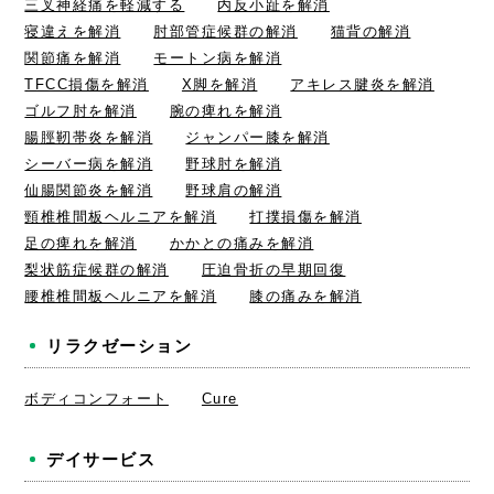
三叉神経痛を軽減する
内反小趾を解消
寝違えを解消
肘部管症候群の解消
猫背の解消
関節痛を解消
モートン病を解消
TFCC損傷を解消
X脚を解消
アキレス腱炎を解消
ゴルフ肘を解消
腕の痺れを解消
腸脛靭帯炎を解消
ジャンパー膝を解消
シーバー病を解消
野球肘を解消
仙腸関節炎を解消
野球肩の解消
頸椎椎間板ヘルニアを解消
打撲損傷を解消
足の痺れを解消
かかとの痛みを解消
梨状筋症候群の解消
圧迫骨折の早期回復
腰椎椎間板ヘルニアを解消
膝の痛みを解消
リラクゼーション
ボディコンフォート
Cure
デイサービス