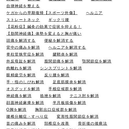
自律神経を整える
ケガからの早期復帰【スポーツ外傷】
ヘルニア
ストレートネック
ギックリ腰
【花粉症】鍼灸の効果で症状を抑える！
【肋間神経痛】体勢を変えると胸が痛い
頭痛を解消する
便秘を解消する
背中の痛みを解消
ヘルニアを解消する
脊柱管狭窄症を解消
腱鞘炎を解消
外反母趾を解消
股関節痛を解消
顎関節症を解消
肉離れを解消
シンスプリントを解消
眼精疲労を解消
反り腰を解消
手・指のしびれ解消
足底筋膜炎を解消
オスグッドを解消
手根症候群を解消
神経痛を解消
捻挫を解消
テニス肘を解消
顔面神経麻痺を解消
半月板損傷を解消
O脚を解消
胸郭出口症候群を解消
腰椎分離症・すべり症
変形性股関節症を解消
首の痛みを解消
頚椎症を改善
骨折後の後療法