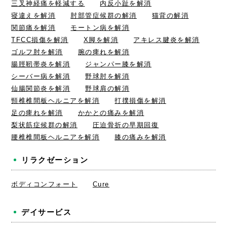
三叉神経痛を軽減する
内反小趾を解消
寝違えを解消
肘部管症候群の解消
猫背の解消
関節痛を解消
モートン病を解消
TFCC損傷を解消
X脚を解消
アキレス腱炎を解消
ゴルフ肘を解消
腕の痺れを解消
腸脛靭帯炎を解消
ジャンパー膝を解消
シーバー病を解消
野球肘を解消
仙腸関節炎を解消
野球肩の解消
頸椎椎間板ヘルニアを解消
打撲損傷を解消
足の痺れを解消
かかとの痛みを解消
梨状筋症候群の解消
圧迫骨折の早期回復
腰椎椎間板ヘルニアを解消
膝の痛みを解消
リラクゼーション
ボディコンフォート
Cure
デイサービス