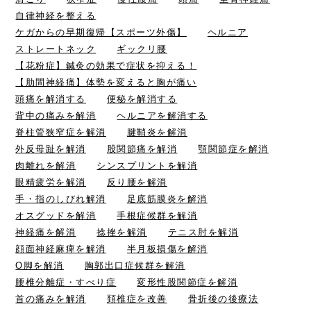
自律神経を整える
ケガからの早期復帰【スポーツ外傷】
ヘルニア
ストレートネック
ギックリ腰
【花粉症】鍼灸の効果で症状を抑える！
【肋間神経痛】体勢を変えると胸が痛い
頭痛を解消する
便秘を解消する
背中の痛みを解消
ヘルニアを解消する
脊柱管狭窄症を解消
腱鞘炎を解消
外反母趾を解消
股関節痛を解消
顎関節症を解消
肉離れを解消
シンスプリントを解消
眼精疲労を解消
反り腰を解消
手・指のしびれ解消
足底筋膜炎を解消
オスグッドを解消
手根症候群を解消
神経痛を解消
捻挫を解消
テニス肘を解消
顔面神経麻痺を解消
半月板損傷を解消
O脚を解消
胸郭出口症候群を解消
腰椎分離症・すべり症
変形性股関節症を解消
首の痛みを解消
頚椎症を改善
骨折後の後療法