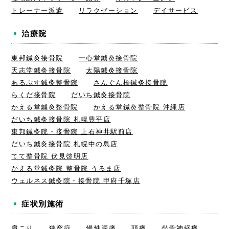
トレーナー派遣
リラクゼーション
デイサービス
治療院
東邦鍼灸接骨院
一心堂鍼灸接骨院
天志堂鍼灸接骨院
太陽鍼灸接骨院
あるぷす鍼灸整骨院
さんぐん橋鍼灸接骨院
らくだ接骨院
だいち鍼灸接骨院
かえる堂鍼灸整骨院
かえる堂鍼灸整骨院 沖縄店
だいち鍼灸接骨院 札幌豊平店
東邦鍼灸院・接骨院 上石神井駅前店
だいち鍼灸接骨院 札幌中の島店
てて整骨院 伏見啓明店
かえる堂鍼灸院 整骨院 うるま店
ウェルネス鍼灸院・接骨院 甲府千塚店
症状別施術
肩こり
狭窄症
慢性腰痛
頭痛
坐骨神経痛