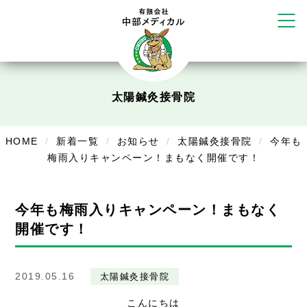
かえる堂鍼灸院 整骨院 うるま店
ウェルネス鍼灸院・接骨院 甲府千
塚店
リラクゼーション
ボディコンフォート
Cure
太陽鍼灸接骨院
デイサービス
HOME
新着一覧
お知らせ
太陽鍼灸接骨院
今年も
デイサービスあやめ
梅雨入りキャンペーン！まもなく開催です！
在宅訪問
今年も梅雨入りキャンペーン！まもなく
在宅部門事務所
開催です！
美容
美容鍼・コルギ
2019.05.16
太陽鍼灸接骨院
お知らせ
こんにちは