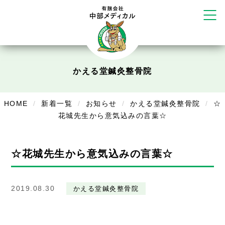
リラクゼーション
ボディコンフォート
Cure
デイサービス
かえる堂鍼灸整骨院
デイサービスあやめ
在宅訪問
HOME
新着一覧
お知らせ
かえる堂鍼灸整骨院
☆
花城先生から意気込みの言葉☆
在宅部門事務所
美容
☆花城先生から意気込みの言葉☆
美容鍼・コルギ
お知らせ
2019.08.30
かえる堂鍼灸整骨院
症例別施術