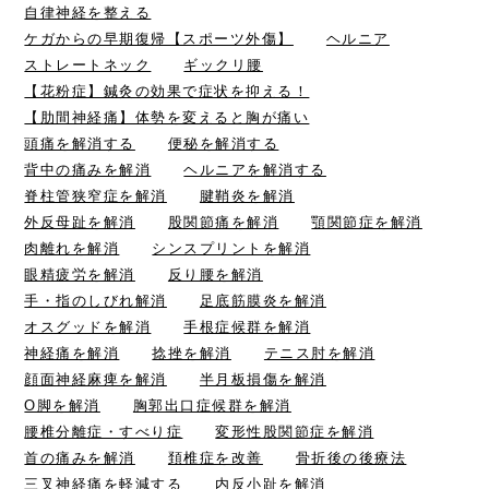
自律神経を整える
ケガからの早期復帰【スポーツ外傷】
ヘルニア
ストレートネック
ギックリ腰
【花粉症】鍼灸の効果で症状を抑える！
【肋間神経痛】体勢を変えると胸が痛い
頭痛を解消する
便秘を解消する
背中の痛みを解消
ヘルニアを解消する
脊柱管狭窄症を解消
腱鞘炎を解消
外反母趾を解消
股関節痛を解消
顎関節症を解消
肉離れを解消
シンスプリントを解消
眼精疲労を解消
反り腰を解消
手・指のしびれ解消
足底筋膜炎を解消
オスグッドを解消
手根症候群を解消
神経痛を解消
捻挫を解消
テニス肘を解消
顔面神経麻痺を解消
半月板損傷を解消
O脚を解消
胸郭出口症候群を解消
腰椎分離症・すべり症
変形性股関節症を解消
首の痛みを解消
頚椎症を改善
骨折後の後療法
三叉神経痛を軽減する
内反小趾を解消