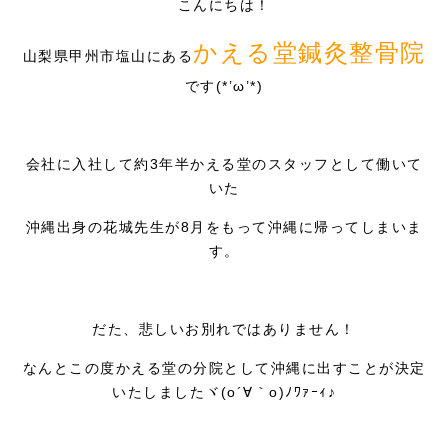
こんにちは！
採用情報
かえる堂鍼灸整骨院
山梨県甲州市塩山にある
です(*’ω’*)
会社に入社して約3年半かえる堂のスタッフとして働いて
いた
沖縄出身の花城先生が8月をもって沖縄に帰ってしまいま
す。
だた、悲しいお別れではありません！
なんとこの度かえる堂の分院として沖縄に出すことが決定
いたしましたヾ(o´∀｀o)ﾉﾜｧｰｨ♪