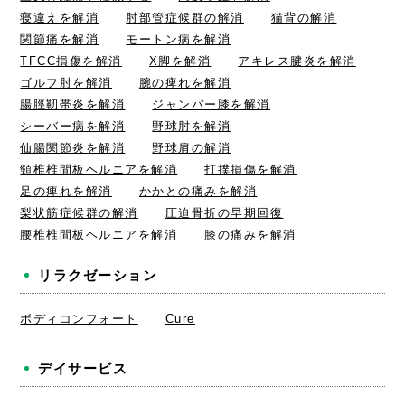
寝違えを解消
肘部管症候群の解消
猫背の解消
関節痛を解消
モートン病を解消
TFCC損傷を解消
X脚を解消
アキレス腱炎を解消
ゴルフ肘を解消
腕の痺れを解消
腸脛靭帯炎を解消
ジャンパー膝を解消
シーバー病を解消
野球肘を解消
仙腸関節炎を解消
野球肩の解消
頸椎椎間板ヘルニアを解消
打撲損傷を解消
足の痺れを解消
かかとの痛みを解消
梨状筋症候群の解消
圧迫骨折の早期回復
腰椎椎間板ヘルニアを解消
膝の痛みを解消
リラクゼーション
ボディコンフォート
Cure
デイサービス