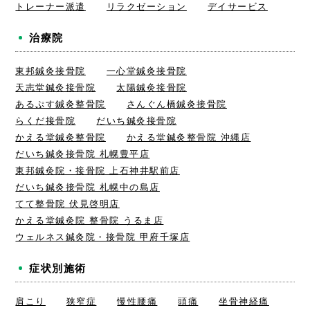
トレーナー派遣
リラクゼーション
デイサービス
治療院
東邦鍼灸接骨院
一心堂鍼灸接骨院
天志堂鍼灸接骨院
太陽鍼灸接骨院
あるぷす鍼灸整骨院
さんぐん橋鍼灸接骨院
らくだ接骨院
だいち鍼灸接骨院
かえる堂鍼灸整骨院
かえる堂鍼灸整骨院 沖縄店
だいち鍼灸接骨院 札幌豊平店
東邦鍼灸院・接骨院 上石神井駅前店
だいち鍼灸接骨院 札幌中の島店
てて整骨院 伏見啓明店
かえる堂鍼灸院 整骨院 うるま店
ウェルネス鍼灸院・接骨院 甲府千塚店
症状別施術
肩こり
狭窄症
慢性腰痛
頭痛
坐骨神経痛