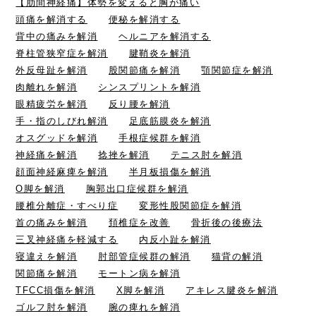
【肋間神経痛】体勢を変えると胸が痛い
頭痛を解消する
便秘を解消する
背中の痛みを解消
ヘルニアを解消する
脊柱管狭窄症を解消
腱鞘炎を解消
外反母趾を解消
股関節痛を解消
顎関節症を解消
肉離れを解消
シンスプリントを解消
眼精疲労を解消
反り腰を解消
手・指のしびれ解消
足底筋膜炎を解消
オスグッドを解消
手根症候群を解消
神経痛を解消
捻挫を解消
テニス肘を解消
顔面神経麻痺を解消
半月板損傷を解消
O脚を解消
胸郭出口症候群を解消
腰椎分離症・すべり症
変形性股関節症を解消
首の痛みを解消
頚椎症を改善
骨折後の後療法
三叉神経痛を軽減する
内反小趾を解消
寝違えを解消
肘部管症候群の解消
猫背の解消
関節痛を解消
モートン病を解消
TFCC損傷を解消
X脚を解消
アキレス腱炎を解消
ゴルフ肘を解消
腕の痺れを解消