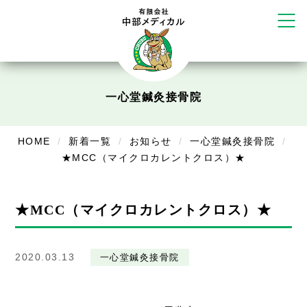
リラクゼーション
ボディコンフォート
Cure
デイサービス
一心堂鍼灸接骨院
デイサービスあやめ
在宅訪問
HOME
新着一覧
お知らせ
一心堂鍼灸接骨院
★MCC（マイクロカレントクロス）★
在宅部門事務所
美容
★MCC（マイクロカレントクロス）★
美容鍼・コルギ
2020.03.13
一心堂鍼灸接骨院
お知らせ
症例別施術