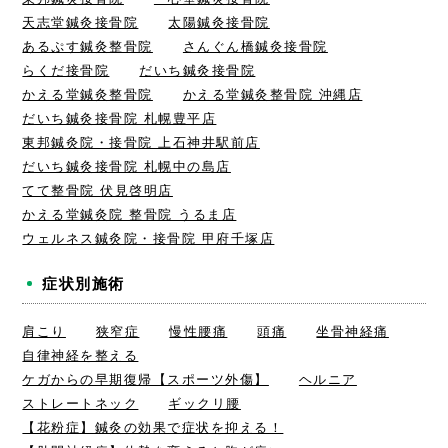
天志堂鍼灸接骨院
太陽鍼灸接骨院
あるぷす鍼灸整骨院
さんぐん橋鍼灸接骨院
らくだ接骨院
だいち鍼灸接骨院
かえる堂鍼灸整骨院
かえる堂鍼灸整骨院 沖縄店
だいち鍼灸接骨院 札幌豊平店
東邦鍼灸院・接骨院 上石神井駅前店
だいち鍼灸接骨院 札幌中の島店
てて整骨院 伏見啓明店
かえる堂鍼灸院 整骨院 うるま店
ウェルネス鍼灸院・接骨院 甲府千塚店
症状別施術
肩こり
狭窄症
慢性腰痛
頭痛
坐骨神経痛
自律神経を整える
ケガからの早期復帰【スポーツ外傷】
ヘルニア
ストレートネック
ギックリ腰
【花粉症】鍼灸の効果で症状を抑える！