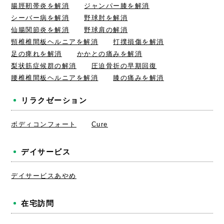
腸脛靭帯炎を解消
ジャンパー膝を解消
シーバー病を解消
野球肘を解消
仙腸関節炎を解消
野球肩の解消
頸椎椎間板ヘルニアを解消
打撲損傷を解消
足の痺れを解消
かかとの痛みを解消
梨状筋症候群の解消
圧迫骨折の早期回復
腰椎椎間板ヘルニアを解消
膝の痛みを解消
リラクゼーション
ボディコンフォート
Cure
デイサービス
デイサービスあやめ
在宅訪問