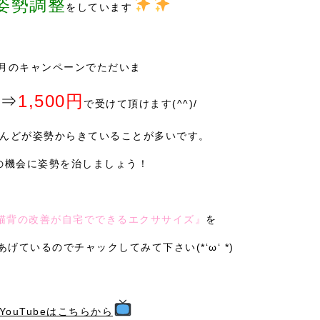
姿勢調整
をしています
6月のキャンペーンでただいま
円⇒
1,500円
で受けて頂けます(^^)/
んどが姿勢からきていることが多いです。
の機会に姿勢を治しましょう！
猫背の改善が自宅でできるエクササイズ』
を
げているのでチャックしてみて下さい(*‘ω‘ *)
YouTubeはこちらから