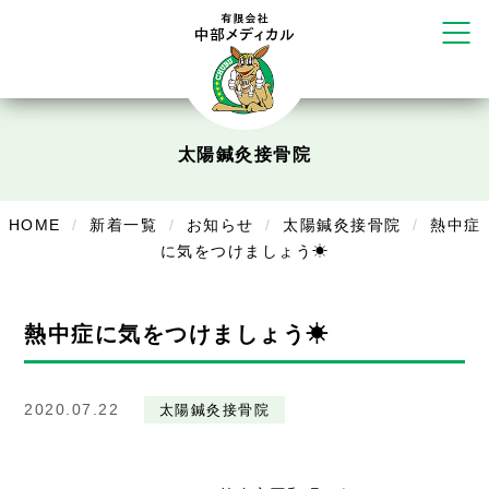
かえる堂鍼灸院 整骨院 うるま店
ウェルネス鍼灸院・接骨院 甲府千
塚店
リラクゼーション
ボディコンフォート
Cure
太陽鍼灸接骨院
デイサービス
デイサービスあやめ
HOME
新着一覧
お知らせ
太陽鍼灸接骨院
熱中症
に気をつけましょう☀
在宅訪問
在宅部門事務所
熱中症に気をつけましょう☀
美容
美容鍼・コルギ
2020.07.22
太陽鍼灸接骨院
お知らせ