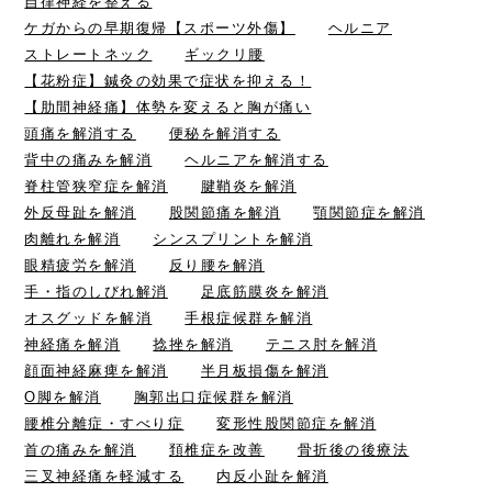
自律神経を整える
ケガからの早期復帰【スポーツ外傷】
ヘルニア
ストレートネック
ギックリ腰
【花粉症】鍼灸の効果で症状を抑える！
【肋間神経痛】体勢を変えると胸が痛い
頭痛を解消する
便秘を解消する
背中の痛みを解消
ヘルニアを解消する
脊柱管狭窄症を解消
腱鞘炎を解消
外反母趾を解消
股関節痛を解消
顎関節症を解消
肉離れを解消
シンスプリントを解消
眼精疲労を解消
反り腰を解消
手・指のしびれ解消
足底筋膜炎を解消
オスグッドを解消
手根症候群を解消
神経痛を解消
捻挫を解消
テニス肘を解消
顔面神経麻痺を解消
半月板損傷を解消
O脚を解消
胸郭出口症候群を解消
腰椎分離症・すべり症
変形性股関節症を解消
首の痛みを解消
頚椎症を改善
骨折後の後療法
三叉神経痛を軽減する
内反小趾を解消