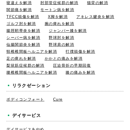
寝違えを解消
肘部管症候群の解消
猫背の解消
関節痛を解消
モートン病を解消
TFCC損傷を解消
X脚を解消
アキレス腱炎を解消
ゴルフ肘を解消
腕の痺れを解消
腸脛靭帯炎を解消
ジャンパー膝を解消
シーバー病を解消
野球肘を解消
仙腸関節炎を解消
野球肩の解消
頸椎椎間板ヘルニアを解消
打撲損傷を解消
足の痺れを解消
かかとの痛みを解消
梨状筋症候群の解消
圧迫骨折の早期回復
腰椎椎間板ヘルニアを解消
膝の痛みを解消
リラクゼーション
ボディコンフォート
Cure
デイサービス
デイサービスあやめ