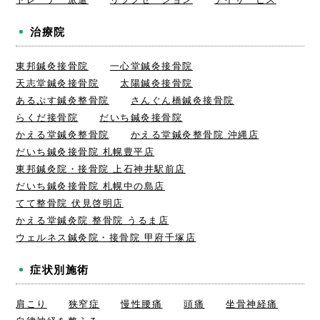
治療院
東邦鍼灸接骨院
一心堂鍼灸接骨院
天志堂鍼灸接骨院
太陽鍼灸接骨院
あるぷす鍼灸整骨院
さんぐん橋鍼灸接骨院
らくだ接骨院
だいち鍼灸接骨院
かえる堂鍼灸整骨院
かえる堂鍼灸整骨院 沖縄店
だいち鍼灸接骨院 札幌豊平店
東邦鍼灸院・接骨院 上石神井駅前店
だいち鍼灸接骨院 札幌中の島店
てて整骨院 伏見啓明店
かえる堂鍼灸院 整骨院 うるま店
ウェルネス鍼灸院・接骨院 甲府千塚店
症状別施術
肩こり
狭窄症
慢性腰痛
頭痛
坐骨神経痛