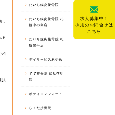
だいち鍼灸接骨院
求人募集中！
だいち鍼灸接骨院 札
施し
採用のお問合せは
幌中の島店
こちら
れる
だいち鍼灸接骨院 札
幌豊平店
ご相
デイサービスあやめ
てて整骨院 伏見啓明
院
週抗
ボディコンフォート
らくだ接骨院