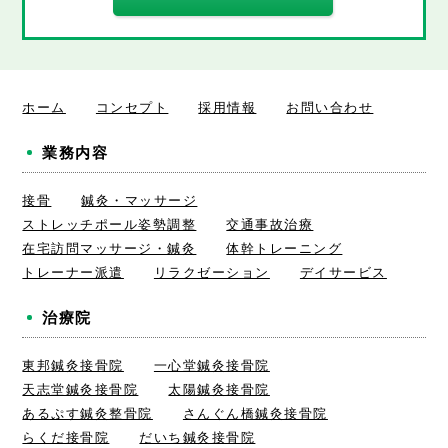
ホーム
コンセプト
採用情報
お問い合わせ
業務内容
接骨
鍼灸・マッサージ
ストレッチポール姿勢調整
交通事故治療
在宅訪問マッサージ・鍼灸
体幹トレーニング
トレーナー派遣
リラクゼーション
デイサービス
治療院
東邦鍼灸接骨院
一心堂鍼灸接骨院
天志堂鍼灸接骨院
太陽鍼灸接骨院
あるぷす鍼灸整骨院
さんぐん橋鍼灸接骨院
らくだ接骨院
だいち鍼灸接骨院