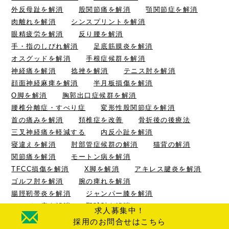
外反母趾を解消
股関節痛を解消
顎関節症を解消
肉離れを解消
シンスプリントを解消
眼精疲労を解消
反り腰を解消
手・指のしびれ解消
足底筋膜炎を解消
オスグッドを解消
手根症候群を解消
神経痛を解消
捻挫を解消
テニス肘を解消
顔面神経麻痺を解消
半月板損傷を解消
O脚を解消
胸郭出口症候群を解消
腰椎分離症・すべり症
変形性股関節症を解消
首の痛みを解消
頚椎症を改善
骨折後の後療法
三叉神経痛を軽減する
内反小趾を解消
寝違えを解消
肘部管症候群の解消
猫背の解消
関節痛を解消
モートン病を解消
TFCC損傷を解消
X脚を解消
アキレス腱炎を解消
ゴルフ肘を解消
腕の痺れを解消
腸脛靭帯炎を解消
ジャンパー膝を解消
シーバー病を解消
野球肘を解消
求人募集中！
仙腸関節炎を解消
野球肩の解消
採用のお問合せはこちら