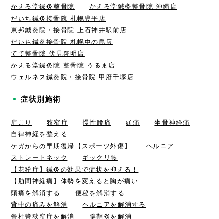
かえる堂鍼灸整骨院
かえる堂鍼灸整骨院 沖縄店
だいち鍼灸接骨院 札幌豊平店
東邦鍼灸院・接骨院 上石神井駅前店
だいち鍼灸接骨院 札幌中の島店
てて整骨院 伏見啓明店
かえる堂鍼灸院 整骨院 うるま店
ウェルネス鍼灸院・接骨院 甲府千塚店
症状別施術
肩こり
狭窄症
慢性腰痛
頭痛
坐骨神経痛
自律神経を整える
ケガからの早期復帰【スポーツ外傷】
ヘルニア
ストレートネック
ギックリ腰
【花粉症】鍼灸の効果で症状を抑える！
【肋間神経痛】体勢を変えると胸が痛い
頭痛を解消する
便秘を解消する
背中の痛みを解消
ヘルニアを解消する
脊柱管狭窄症を解消
腱鞘炎を解消