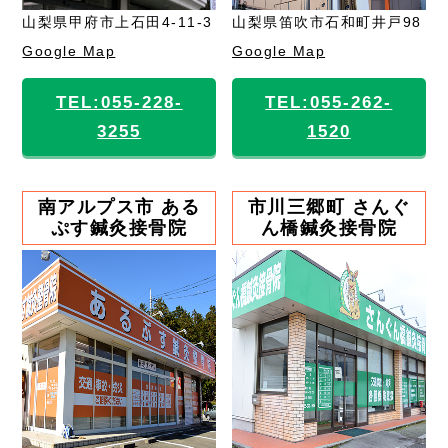
山梨県甲府市上石田4-11-3
山梨県笛吹市石和町井戸98
Google Map
Google Map
TEL:055-228-
TEL:055-262-
3255
1520
南アルプス市 ある
市川三郷町 さんぐ
ぷす鍼灸接骨院
ん橋鍼灸接骨院