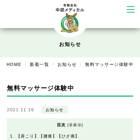
リラクゼーション
ボディコンフォート
Cure
デイサービス
お知らせ
デイサービスあやめ
在宅訪問
HOME
新着一覧
お知らせ
無料マッサージ体験中
在宅部門事務所
美容
無料マッサージ体験中
美容鍼・コルギ
2021.11.16
お知らせ
お知らせ
目次
[
非表示
]
症例別施術
1.
【肩こり】【腰痛】【ひざ痛】