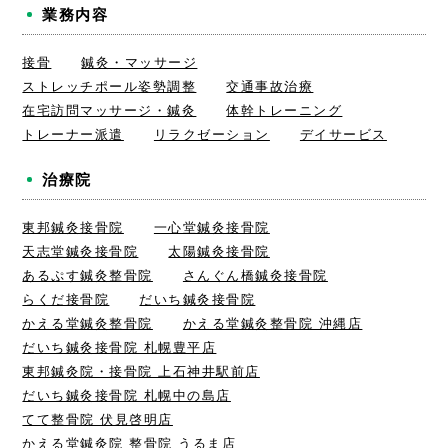
業務内容
接骨
鍼灸・マッサージ
ストレッチポール姿勢調整
交通事故治療
在宅訪問マッサージ・鍼灸
体幹トレーニング
トレーナー派遣
リラクゼーション
デイサービス
治療院
東邦鍼灸接骨院
一心堂鍼灸接骨院
天志堂鍼灸接骨院
太陽鍼灸接骨院
あるぷす鍼灸整骨院
さんぐん橋鍼灸接骨院
らくだ接骨院
だいち鍼灸接骨院
かえる堂鍼灸整骨院
かえる堂鍼灸整骨院 沖縄店
だいち鍼灸接骨院 札幌豊平店
東邦鍼灸院・接骨院 上石神井駅前店
だいち鍼灸接骨院 札幌中の島店
てて整骨院 伏見啓明店
かえる堂鍼灸院 整骨院 うるま店