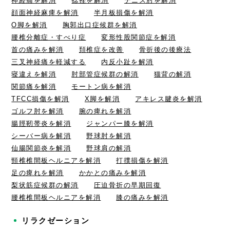
神経痛を解消
捻挫を解消
テニス肘を解消
顔面神経麻痺を解消
半月板損傷を解消
O脚を解消
胸郭出口症候群を解消
腰椎分離症・すべり症
変形性股関節症を解消
首の痛みを解消
頚椎症を改善
骨折後の後療法
三叉神経痛を軽減する
内反小趾を解消
寝違えを解消
肘部管症候群の解消
猫背の解消
関節痛を解消
モートン病を解消
TFCC損傷を解消
X脚を解消
アキレス腱炎を解消
ゴルフ肘を解消
腕の痺れを解消
腸脛靭帯炎を解消
ジャンパー膝を解消
シーバー病を解消
野球肘を解消
仙腸関節炎を解消
野球肩の解消
頸椎椎間板ヘルニアを解消
打撲損傷を解消
足の痺れを解消
かかとの痛みを解消
梨状筋症候群の解消
圧迫骨折の早期回復
腰椎椎間板ヘルニアを解消
膝の痛みを解消
リラクゼーション