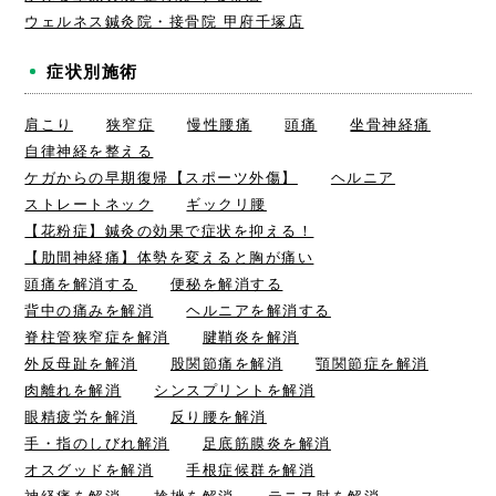
ウェルネス鍼灸院・接骨院 甲府千塚店
症状別施術
肩こり
狭窄症
慢性腰痛
頭痛
坐骨神経痛
自律神経を整える
ケガからの早期復帰【スポーツ外傷】
ヘルニア
ストレートネック
ギックリ腰
【花粉症】鍼灸の効果で症状を抑える！
【肋間神経痛】体勢を変えると胸が痛い
頭痛を解消する
便秘を解消する
背中の痛みを解消
ヘルニアを解消する
脊柱管狭窄症を解消
腱鞘炎を解消
外反母趾を解消
股関節痛を解消
顎関節症を解消
肉離れを解消
シンスプリントを解消
眼精疲労を解消
反り腰を解消
手・指のしびれ解消
足底筋膜炎を解消
オスグッドを解消
手根症候群を解消