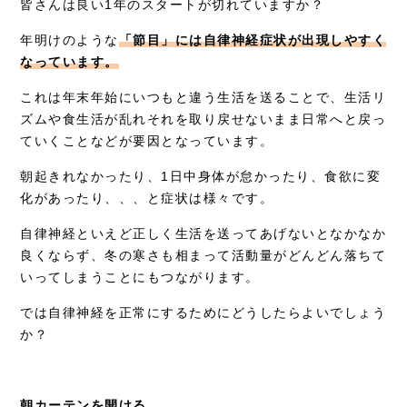
皆さんは良い1年のスタートが切れていますか？
症例別施術
年明けのような
「節目」には自律神経症状が出現しやすく
採用情報
なっています。
これは年末年始にいつもと違う生活を送ることで、生活リ
ズムや食生活が乱れそれを取り戻せないまま日常へと戻っ
ていくことなどが要因となっています。
朝起きれなかったり、1日中身体が怠かったり、食欲に変
化があったり、、、と症状は様々です。
自律神経といえど正しく生活を送ってあげないとなかなか
良くならず、冬の寒さも相まって活動量がどんどん落ちて
いってしまうことにもつながります。
では自律神経を正常にするためにどうしたらよいでしょう
か？
朝カーテンを開ける