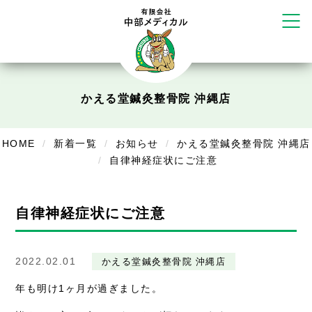
塚店
リラクゼーション
ボディコンフォート
Cure
かえる堂鍼灸整骨院 沖縄店
デイサービス
デイサービスあやめ
HOME
新着一覧
お知らせ
かえる堂鍼灸整骨院 沖縄店
自律神経症状にご注意
在宅訪問
在宅部門事務所
自律神経症状にご注意
美容
美容鍼・コルギ
2022.02.01
かえる堂鍼灸整骨院 沖縄店
お知らせ
年も明け1ヶ月が過ぎました。