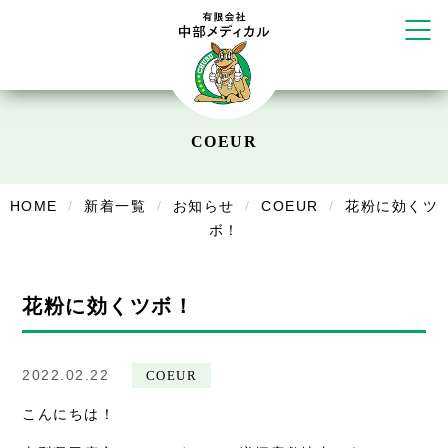
リラクゼーション
ボディコンフォート
Cure
デイサービス
COEUR
デイサービスあやめ
在宅訪問
HOME
新着一覧
お知らせ
COEUR
花粉に効くツ
ボ！
在宅部門事務所
美容
花粉に効くツボ！
美容鍼・コルギ
お知らせ
2022.02.22
COEUR
症例別施術
こんにちは！