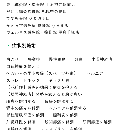
東邦鍼灸院・接骨院 上石神井駅前店
だいち鍼灸接骨院 札幌中の島店
てて整骨院 伏見啓明店
かえる堂鍼灸院 整骨院 うるま店
ウェルネス鍼灸院・接骨院 甲府千塚店
症状別施術
肩こり
狭窄症
慢性腰痛
頭痛
坐骨神経痛
自律神経を整える
ケガからの早期復帰【スポーツ外傷】
ヘルニア
ストレートネック
ギックリ腰
【花粉症】鍼灸の効果で症状を抑える！
【肋間神経痛】体勢を変えると胸が痛い
頭痛を解消する
便秘を解消する
背中の痛みを解消
ヘルニアを解消する
脊柱管狭窄症を解消
腱鞘炎を解消
外反母趾を解消
股関節痛を解消
顎関節症を解消
肉離れを解消
シンスプリントを解消