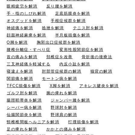
眼精疲労を解消
反り腰を解消
手・指のしびれ解消
足底筋膜炎を解消
オスグッドを解消
手根症候群を解消
神経痛を解消
捻挫を解消
テニス肘を解消
顔面神経麻痺を解消
半月板損傷を解消
O脚を解消
胸郭出口症候群を解消
腰椎分離症・すべり症
変形性股関節症を解消
首の痛みを解消
頚椎症を改善
骨折後の後療法
三叉神経痛を軽減する
内反小趾を解消
寝違えを解消
肘部管症候群の解消
猫背の解消
関節痛を解消
モートン病を解消
TFCC損傷を解消
X脚を解消
アキレス腱炎を解消
ゴルフ肘を解消
腕の痺れを解消
腸脛靭帯炎を解消
ジャンパー膝を解消
シーバー病を解消
野球肘を解消
仙腸関節炎を解消
野球肩の解消
頸椎椎間板ヘルニアを解消
打撲損傷を解消
足の痺れを解消
かかとの痛みを解消