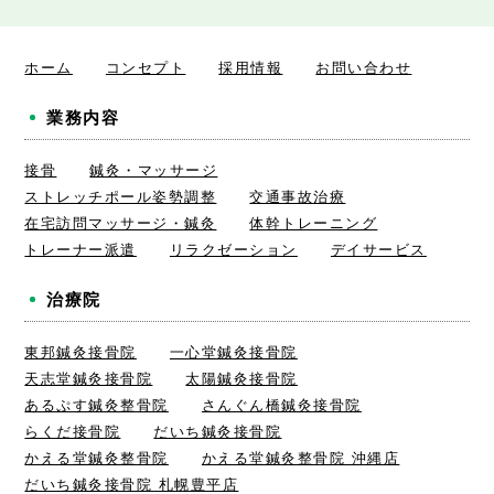
ホーム
コンセプト
採用情報
お問い合わせ
業務内容
接骨
鍼灸・マッサージ
ストレッチポール姿勢調整
交通事故治療
在宅訪問マッサージ・鍼灸
体幹トレーニング
トレーナー派遣
リラクゼーション
デイサービス
治療院
東邦鍼灸接骨院
一心堂鍼灸接骨院
天志堂鍼灸接骨院
太陽鍼灸接骨院
あるぷす鍼灸整骨院
さんぐん橋鍼灸接骨院
らくだ接骨院
だいち鍼灸接骨院
かえる堂鍼灸整骨院
かえる堂鍼灸整骨院 沖縄店
だいち鍼灸接骨院 札幌豊平店