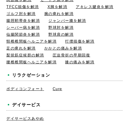
TFCC損傷を解消
X脚を解消
アキレス腱炎を解消
ゴルフ肘を解消
腕の痺れを解消
腸脛靭帯炎を解消
ジャンパー膝を解消
シーバー病を解消
野球肘を解消
仙腸関節炎を解消
野球肩の解消
頸椎椎間板ヘルニアを解消
打撲損傷を解消
足の痺れを解消
かかとの痛みを解消
梨状筋症候群の解消
圧迫骨折の早期回復
腰椎椎間板ヘルニアを解消
膝の痛みを解消
リラクゼーション
ボディコンフォート
Cure
デイサービス
デイサービスあやめ