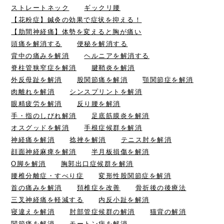
ストレートネック
ギックリ腰
【花粉症】鍼灸の効果で症状を抑える！
【肋間神経痛】体勢を変えると胸が痛い
頭痛を解消する
便秘を解消する
背中の痛みを解消
ヘルニアを解消する
脊柱管狭窄症を解消
腱鞘炎を解消
外反母趾を解消
股関節痛を解消
顎関節症を解消
肉離れを解消
シンスプリントを解消
眼精疲労を解消
反り腰を解消
手・指のしびれ解消
足底筋膜炎を解消
オスグッドを解消
手根症候群を解消
神経痛を解消
捻挫を解消
テニス肘を解消
顔面神経麻痺を解消
半月板損傷を解消
O脚を解消
胸郭出口症候群を解消
腰椎分離症・すべり症
変形性股関節症を解消
首の痛みを解消
頚椎症を改善
骨折後の後療法
三叉神経痛を軽減する
内反小趾を解消
寝違えを解消
肘部管症候群の解消
猫背の解消
関節痛を解消
モートン病を解消