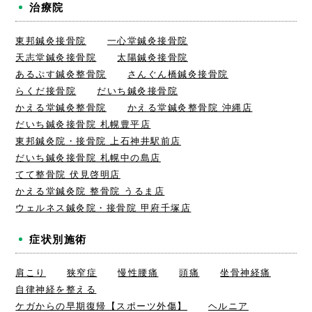
治療院
東邦鍼灸接骨院
一心堂鍼灸接骨院
天志堂鍼灸接骨院
太陽鍼灸接骨院
あるぷす鍼灸整骨院
さんぐん橋鍼灸接骨院
らくだ接骨院
だいち鍼灸接骨院
かえる堂鍼灸整骨院
かえる堂鍼灸整骨院 沖縄店
だいち鍼灸接骨院 札幌豊平店
東邦鍼灸院・接骨院 上石神井駅前店
だいち鍼灸接骨院 札幌中の島店
てて整骨院 伏見啓明店
かえる堂鍼灸院 整骨院 うるま店
ウェルネス鍼灸院・接骨院 甲府千塚店
症状別施術
肩こり
狭窄症
慢性腰痛
頭痛
坐骨神経痛
自律神経を整える
ケガからの早期復帰【スポーツ外傷】
ヘルニア