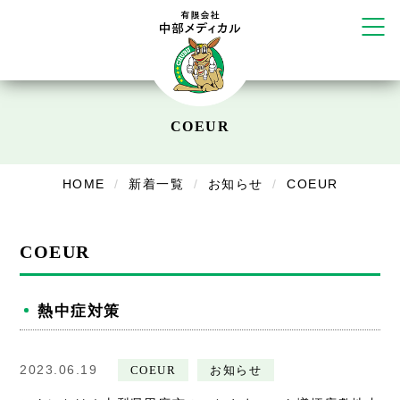
リラクゼーション
ボディコンフォート
Cure
デイサービス
COEUR
デイサービスあやめ
在宅訪問
HOME
新着一覧
お知らせ
COEUR
在宅部門事務所
COEUR
美容
美容鍼・コルギ
熱中症対策
お知らせ
2023.06.19
COEUR
お知らせ
症例別施術