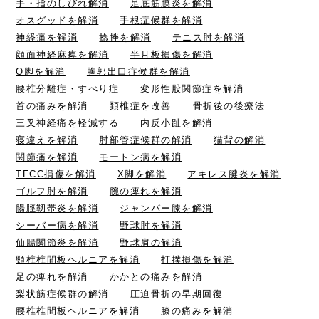
手・指のしびれ解消
足底筋膜炎を解消
オスグッドを解消
手根症候群を解消
神経痛を解消
捻挫を解消
テニス肘を解消
顔面神経麻痺を解消
半月板損傷を解消
O脚を解消
胸郭出口症候群を解消
腰椎分離症・すべり症
変形性股関節症を解消
首の痛みを解消
頚椎症を改善
骨折後の後療法
三叉神経痛を軽減する
内反小趾を解消
寝違えを解消
肘部管症候群の解消
猫背の解消
関節痛を解消
モートン病を解消
TFCC損傷を解消
X脚を解消
アキレス腱炎を解消
ゴルフ肘を解消
腕の痺れを解消
腸脛靭帯炎を解消
ジャンパー膝を解消
シーバー病を解消
野球肘を解消
仙腸関節炎を解消
野球肩の解消
頸椎椎間板ヘルニアを解消
打撲損傷を解消
足の痺れを解消
かかとの痛みを解消
梨状筋症候群の解消
圧迫骨折の早期回復
腰椎椎間板ヘルニアを解消
膝の痛みを解消