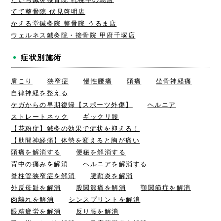
てて整骨院 伏見啓明店
かえる堂鍼灸院 整骨院 うるま店
ウェルネス鍼灸院・接骨院 甲府千塚店
症状別施術
肩こり
狭窄症
慢性腰痛
頭痛
坐骨神経痛
自律神経を整える
ケガからの早期復帰【スポーツ外傷】
ヘルニア
ストレートネック
ギックリ腰
【花粉症】鍼灸の効果で症状を抑える！
【肋間神経痛】体勢を変えると胸が痛い
頭痛を解消する
便秘を解消する
背中の痛みを解消
ヘルニアを解消する
脊柱管狭窄症を解消
腱鞘炎を解消
外反母趾を解消
股関節痛を解消
顎関節症を解消
肉離れを解消
シンスプリントを解消
眼精疲労を解消
反り腰を解消