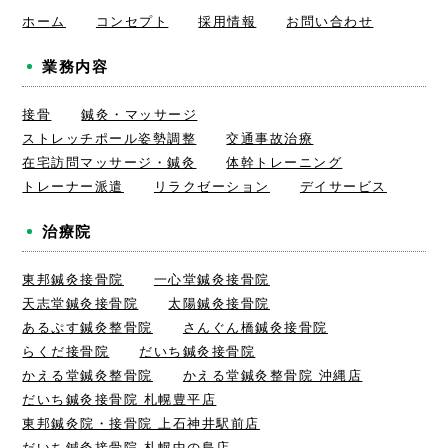
ホーム
コンセプト
採用情報
お問い合わせ
業務内容
接骨
鍼灸・マッサージ
ストレッチポール姿勢調整
交通事故治療
在宅訪問マッサージ・鍼灸
体幹トレーニング
トレーナー派遣
リラクゼーション
デイサービス
治療院
東邦鍼灸接骨院
一心堂鍼灸接骨院
天志堂鍼灸接骨院
太陽鍼灸接骨院
あるぷす鍼灸整骨院
さんぐん橋鍼灸接骨院
らくだ接骨院
だいち鍼灸接骨院
かえる堂鍼灸整骨院
かえる堂鍼灸整骨院 沖縄店
だいち鍼灸接骨院 札幌豊平店
東邦鍼灸院・接骨院 上石神井駅前店
だいち鍼灸接骨院 札幌中の島店