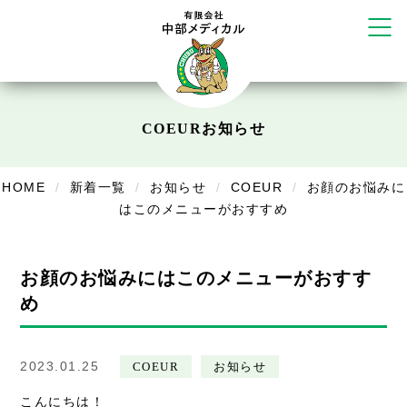
塚店
リラクゼーション
ボディコンフォート
Cure
COEUR
お知らせ
デイサービス
デイサービスあやめ
HOME
新着一覧
お知らせ
COEUR
お顔のお悩みに
はこのメニューがおすすめ
在宅訪問
在宅部門事務所
お顔のお悩みにはこのメニューがおすす
美容
め
美容鍼・コルギ
2023.01.25
COEUR
お知らせ
お知らせ
こんにちは！