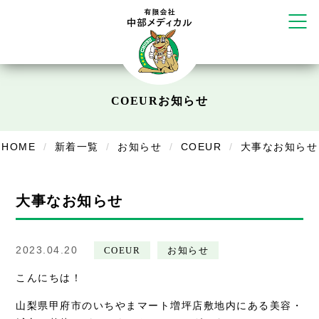
かえる堂鍼灸院 整骨院 うるま店
ウェルネス鍼灸院・接骨院 甲府千
塚店
リラクゼーション
ボディコンフォート
Cure
COEUR
お知らせ
デイサービス
HOME
新着一覧
お知らせ
COEUR
大事なお知らせ
デイサービスあやめ
在宅訪問
大事なお知らせ
在宅部門事務所
美容
2023.04.20
COEUR
お知らせ
美容鍼・コルギ
こんにちは！
山梨県甲府市のいちやまマート増坪店敷地内にある美容・
お知らせ