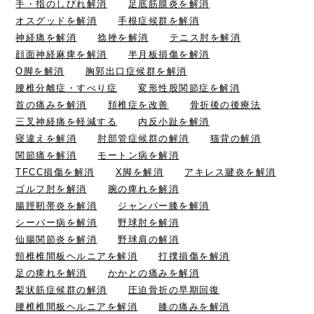
手・指のしびれ解消
足底筋膜炎を解消
オスグッドを解消
手根症候群を解消
神経痛を解消
捻挫を解消
テニス肘を解消
顔面神経麻痺を解消
半月板損傷を解消
O脚を解消
胸郭出口症候群を解消
腰椎分離症・すべり症
変形性股関節症を解消
首の痛みを解消
頚椎症を改善
骨折後の後療法
三叉神経痛を軽減する
内反小趾を解消
寝違えを解消
肘部管症候群の解消
猫背の解消
関節痛を解消
モートン病を解消
TFCC損傷を解消
X脚を解消
アキレス腱炎を解消
ゴルフ肘を解消
腕の痺れを解消
腸脛靭帯炎を解消
ジャンパー膝を解消
シーバー病を解消
野球肘を解消
仙腸関節炎を解消
野球肩の解消
頸椎椎間板ヘルニアを解消
打撲損傷を解消
足の痺れを解消
かかとの痛みを解消
梨状筋症候群の解消
圧迫骨折の早期回復
腰椎椎間板ヘルニアを解消
膝の痛みを解消