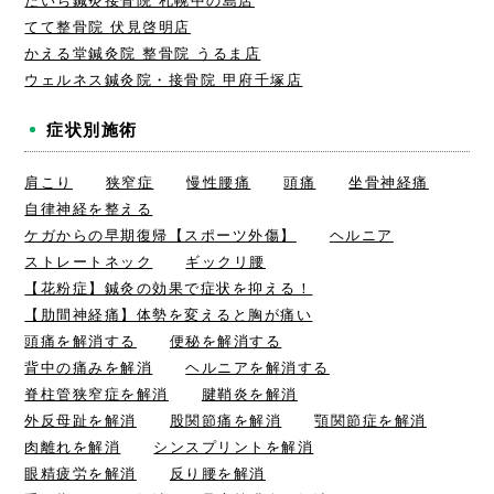
だいち鍼灸接骨院 札幌中の島店
てて整骨院 伏見啓明店
かえる堂鍼灸院 整骨院 うるま店
ウェルネス鍼灸院・接骨院 甲府千塚店
症状別施術
肩こり
狭窄症
慢性腰痛
頭痛
坐骨神経痛
自律神経を整える
ケガからの早期復帰【スポーツ外傷】
ヘルニア
ストレートネック
ギックリ腰
【花粉症】鍼灸の効果で症状を抑える！
【肋間神経痛】体勢を変えると胸が痛い
頭痛を解消する
便秘を解消する
背中の痛みを解消
ヘルニアを解消する
脊柱管狭窄症を解消
腱鞘炎を解消
外反母趾を解消
股関節痛を解消
顎関節症を解消
肉離れを解消
シンスプリントを解消
眼精疲労を解消
反り腰を解消