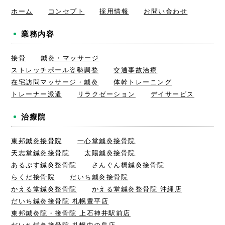
ホーム
コンセプト
採用情報
お問い合わせ
業務内容
接骨
鍼灸・マッサージ
ストレッチポール姿勢調整
交通事故治療
在宅訪問マッサージ・鍼灸
体幹トレーニング
トレーナー派遣
リラクゼーション
デイサービス
治療院
東邦鍼灸接骨院
一心堂鍼灸接骨院
天志堂鍼灸接骨院
太陽鍼灸接骨院
あるぷす鍼灸整骨院
さんぐん橋鍼灸接骨院
らくだ接骨院
だいち鍼灸接骨院
かえる堂鍼灸整骨院
かえる堂鍼灸整骨院 沖縄店
だいち鍼灸接骨院 札幌豊平店
東邦鍼灸院・接骨院 上石神井駅前店