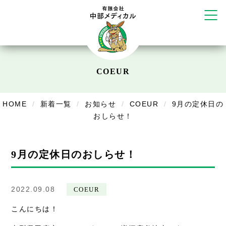
かえる堂鍼灸院 整骨院 うるま店
ウェルネス鍼灸院・接骨院 甲府千
塚店
リラクゼーション
ボディコンフォート
Cure
COEUR
デイサービス
デイサービスあやめ
HOME
新着一覧
お知らせ
COEUR
9月の定休日の
おしらせ！
在宅訪問
在宅部門事務所
9月の定休日のおしらせ！
美容
美容鍼・コルギ
2022.09.08
COEUR
こんにちは！
お知らせ