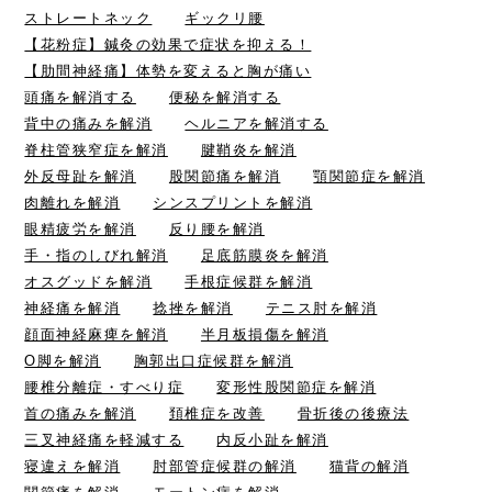
ストレートネック
ギックリ腰
【花粉症】鍼灸の効果で症状を抑える！
【肋間神経痛】体勢を変えると胸が痛い
頭痛を解消する
便秘を解消する
背中の痛みを解消
ヘルニアを解消する
脊柱管狭窄症を解消
腱鞘炎を解消
外反母趾を解消
股関節痛を解消
顎関節症を解消
肉離れを解消
シンスプリントを解消
眼精疲労を解消
反り腰を解消
手・指のしびれ解消
足底筋膜炎を解消
オスグッドを解消
手根症候群を解消
神経痛を解消
捻挫を解消
テニス肘を解消
顔面神経麻痺を解消
半月板損傷を解消
O脚を解消
胸郭出口症候群を解消
腰椎分離症・すべり症
変形性股関節症を解消
首の痛みを解消
頚椎症を改善
骨折後の後療法
三叉神経痛を軽減する
内反小趾を解消
寝違えを解消
肘部管症候群の解消
猫背の解消