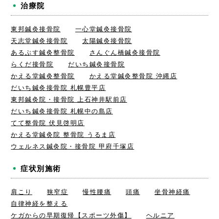
治療院
東邦鍼灸接骨院
一心堂鍼灸接骨院
天志堂鍼灸接骨院
太陽鍼灸接骨院
あるぷす鍼灸整骨院
さんぐん橋鍼灸接骨院
らくだ接骨院
だいち鍼灸接骨院
かえる堂鍼灸整骨院
かえる堂鍼灸整骨院 沖縄店
だいち鍼灸接骨院 札幌豊平店
東邦鍼灸院・接骨院 上石神井駅前店
だいち鍼灸接骨院 札幌中の島店
てて整骨院 伏見啓明店
かえる堂鍼灸院 整骨院 うるま店
ウェルネス鍼灸院・接骨院 甲府千塚店
症状別施術
肩こり
狭窄症
慢性腰痛
頭痛
坐骨神経痛
自律神経を整える
ケガからの早期復帰【スポーツ外傷】
ヘルニア