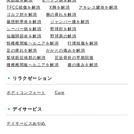
関節痛を解消
モートン病を解消
TFCC損傷を解消
X脚を解消
アキレス腱炎を解消
ゴルフ肘を解消
腕の痺れを解消
腸脛靭帯炎を解消
ジャンパー膝を解消
シーバー病を解消
野球肘を解消
仙腸関節炎を解消
野球肩の解消
頸椎椎間板ヘルニアを解消
打撲損傷を解消
足の痺れを解消
かかとの痛みを解消
梨状筋症候群の解消
圧迫骨折の早期回復
腰椎椎間板ヘルニアを解消
膝の痛みを解消
リラクゼーション
ボディコンフォート
Cure
デイサービス
デイサービスあやめ